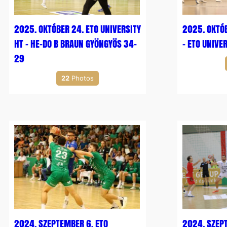
2025. OKTÓBER 24. ETO UNIVERSITY
2025. OKTÓB
HT – HE-DO B BRAUN GYÖNGYÖS 34-
– ETO UNIVE
29
22
Photos
2024. SZEPTEMBER 6. ETO
2024. SZEP