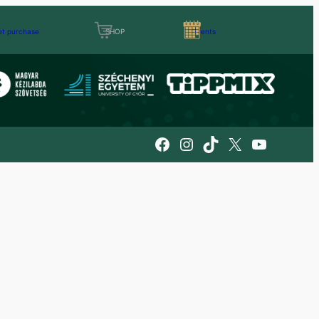
et purchase
SHOP
Events
Facebook
Instagram
TikTok
X
YouTube