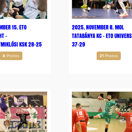
MBER 15. ETO
2025. NOVEMBER 8. MOL
HT –
TATABÁNYA KC – ETO UNIVERS
TMIKLÓSI KSK 28-25
37-29
8
Photos
21
Photos