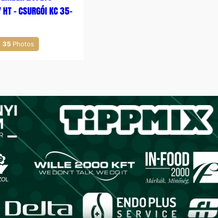
 HT – CSURGÓI KC 35-
35
Photos