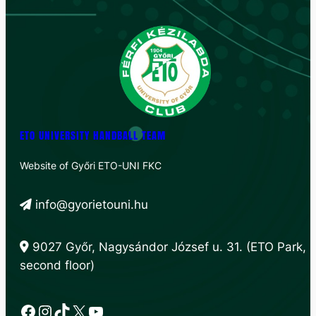
ETO UNIVERSITY HANDBALL TEAM
Website of Győri ETO-UNI FKC
info@gyorietouni.hu
9027 Győr, Nagysándor József u. 31. (ETO Park,
second floor)
Facebook
Instagram
TikTok
X
YouTube