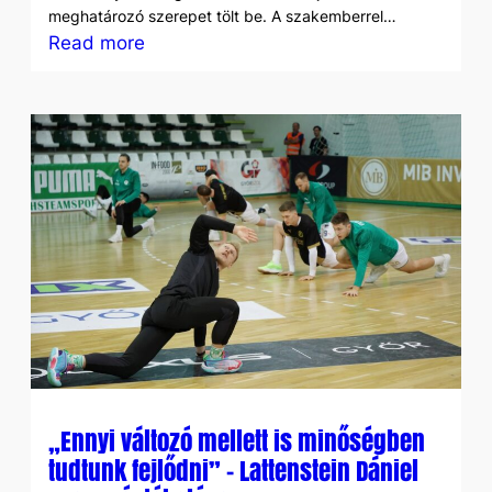
meghatározó szerepet tölt be. A szakemberrel…
:
Read more
Erőnléti
szemmel
a
korosztályos
válogatottban
–
Interjú
Lattenstein
Dániellel
„Ennyi változó mellett is minőségben
tudtunk fejlődni” – Lattenstein Dániel