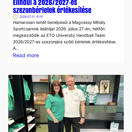
Elindul a 2026/2027-es
szezonbérletek értékesítése
2026.07.21. 9:19
Hamarosan ismét benépesül a Magvassy Mihály
Sportcsarnok lelátója! 2026. július 27-én, hétfőn
megkezdődik az ETO University Handball Team
2026/2027-es szezonjára szóló bérletek értékesítése.
A…
:
Read more
Elindul
a
2026/2027-
es
szezonbérletek
értékesítése