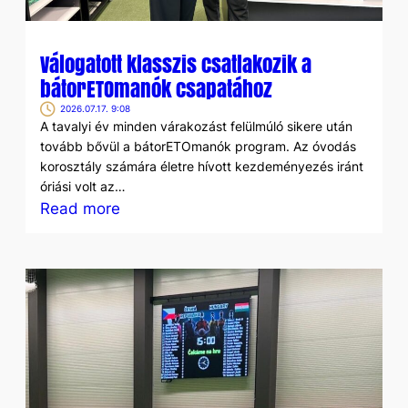
Válogatott klasszis csatlakozik a
bátorETOmanók csapatához
2026.07.17. 9:08
A tavalyi év minden várakozást felülmúló sikere után
tovább bővül a bátorETOmanók program. Az óvodás
korosztály számára életre hívott kezdeményezés iránt
óriási volt az…
:
Read more
Válogatott
klasszis
csatlakozik
a
bátorETOmanók
csapatához