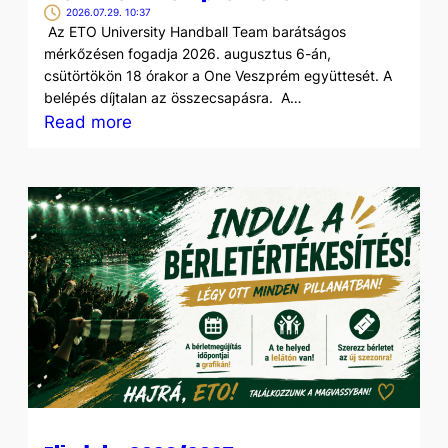
2026.07.29. 10:37
Az ETO University Handball Team barátságos
mérkőzésen fogadja 2026. augusztus 6-án,
csütörtökön 18 órakor a One Veszprém együttesét. A
belépés díjtalan az összecsapásra. A…
:
Read more
Újra
pályán
a
csapat
–
barátságos
mérkőzés
a
Veszprém
ellen