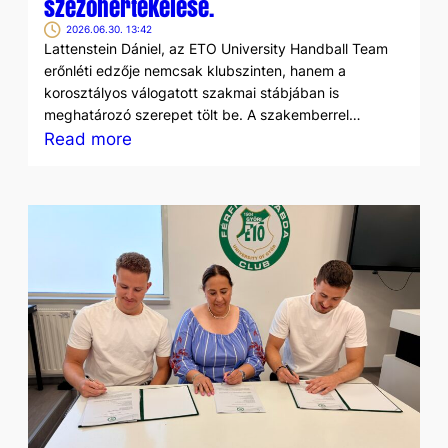
szezonértékelése.
2026.06.30. 13:42
Lattenstein Dániel, az ETO University Handball Team
erőnléti edzője nemcsak klubszinten, hanem a
korosztályos válogatott szakmai stábjában is
meghatározó szerepet tölt be. A szakemberrel…
:
Read more
„Ennyi
változó
mellett
is
minőségben
tudtunk
fejlődni”
–
Lattenstein
Dániel
szezonértékelése.