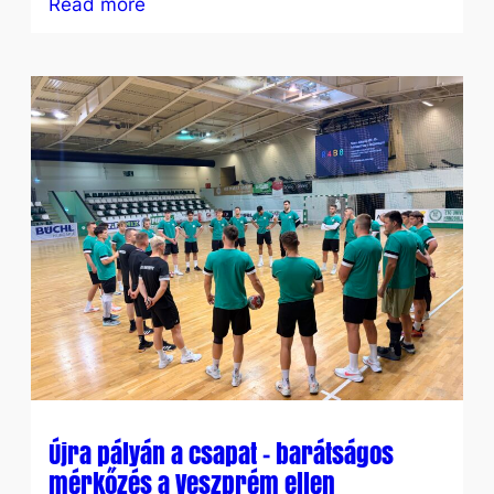
:
Read more
Sorsoltak
a
magyar
bajnokságban
Újra pályán a csapat – barátságos
mérkőzés a Veszprém ellen