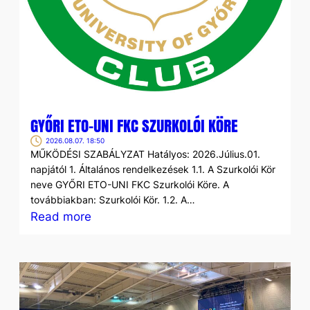
GYŐRI ETO-UNI FKC SZURKOLÓI KÖRE
2026.08.07. 18:50
MŰKÖDÉSI SZABÁLYZAT Hatályos: 2026.Július.01.
napjától 1. Általános rendelkezések 1.1. A Szurkolói Kör
neve GYŐRI ETO-UNI FKC Szurkolói Köre. A
továbbiakban: Szurkolói Kör. 1.2. A…
:
Read more
GYŐRI
ETO-
UNI
FKC
SZURKOLÓI