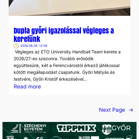
Dupla győri igazolással végleges a
keretünk
2026.06.29. 12:58
Végleges az ETO University Handball Team kerete a
2026/27-es szezonra. Tovább erősödik
együttesünk, két a Ferencvárostól érkező játékossal
kötött megállapodást csapatunk. Győri Mátyás és
testvére, Győri Kristóf érkezésével…
:
Read more
Dupla
győri
Next Page
→
igazolással
végleges
a
keretünk