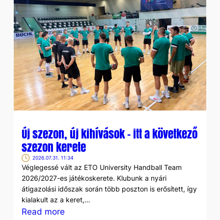
KÖRE
Új szezon, új kihívások – itt a következő
szezon kerete
2026.07.31. 11:34
Véglegessé vált az ETO University Handball Team
2026/2027-es játékoskerete. Klubunk a nyári
átigazolási időszak során több poszton is erősített, így
kialakult az a keret,…
:
Read more