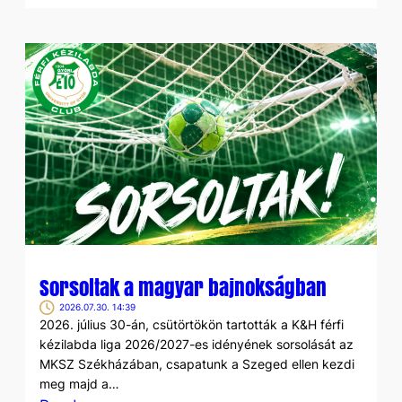
Új
szezon,
új
kihívások
–
itt
a
következő
szezon
kerete
Sorsoltak a magyar bajnokságban
2026.07.30. 14:39
2026. július 30-án, csütörtökön tartották a K&H férfi
kézilabda liga 2026/2027-es idényének sorsolását az
MKSZ Székházában, csapatunk a Szeged ellen kezdi
meg majd a…