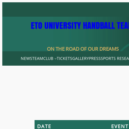
Skip
to
content
ETO UNIVERSITY HANDBALL TE
ON THE ROAD OF OUR DREAMS
NEWS
TEAM
CLUB
TICKETS
GALLERY
PRESS
SPORTS RESEA
DATE
EVENT