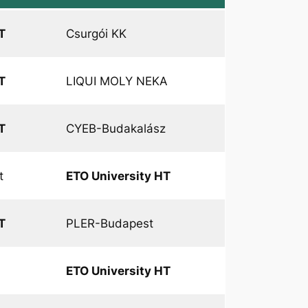
T
Csurgói KK
T
LIQUI MOLY NEKA
T
CYEB-Budakalász
t
ETO University HT
T
PLER-Budapest
ETO University HT