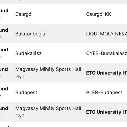
ound
Csurgó
Csurgói KK
n
ound
Balatonboglár
LIQUI MOLY NEK
n
ound
Budakalász
CYEB-Budakalás
n
ound
Magvassy Mihály Sports Hall
ETO University H
n
Győr
ound
Budapest
PLER-Budapest
n
ound
Magvassy Mihály Sports Hall
ETO University H
n
Győr