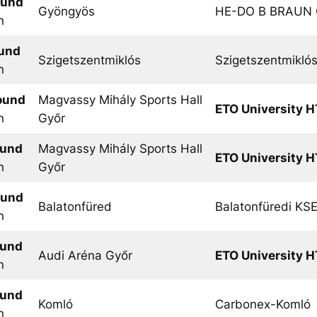
ound
Gyöngyös
HE-DO B BRAUN 
n
ound
Szigetszentmiklós
Szigetszentmikló
n
ound
Magvassy Mihály Sports Hall
ETO University H
n
Győr
ound
Magvassy Mihály Sports Hall
ETO University H
n
Győr
ound
Balatonfüred
Balatonfüredi KS
n
ound
Audi Aréna Győr
ETO University H
n
ound
Komló
Carbonex-Komló
n