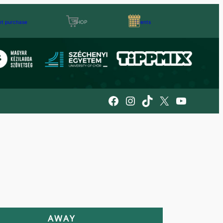
et purchase
SHOP
Events
Facebook
Instagram
TikTok
X
YouTube
AWAY