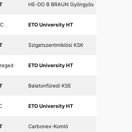
T
HE-DO B BRAUN Gyöngyös
KC
ETO University HT
T
Szigetszentmiklósi KSK
zeged
ETO University HT
T
Balatonfüredi KSE
C
ETO University HT
T
Carbonex-Komló