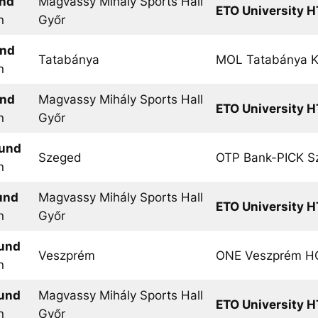
und
Magvassy Mihály Sports Hall
ETO University H
n
Győr
und
Tatabánya
MOL Tatabánya 
n
und
Magvassy Mihály Sports Hall
ETO University H
n
Győr
ound
Szeged
OTP Bank-PICK S
n
und
Magvassy Mihály Sports Hall
ETO University H
n
Győr
ound
Veszprém
ONE Veszprém H
n
ound
Magvassy Mihály Sports Hall
ETO University H
n
Győr