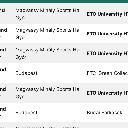
nd
Magvassy Mihály Sports Hall
ETO University H
n
Győr
und
Magvassy Mihály Sports Hall
ETO University H
n
Győr
und
Magvassy Mihály Sports Hall
ETO University H
n
Győr
und
Budapest
FTC-Green Collec
n
und
Magvassy Mihály Sports Hall
ETO University H
n
Győr
und
Budapest
Budai Farkasok
n