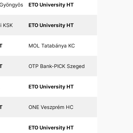
Gyöngyös
ETO University HT
si KSK
ETO University HT
T
MOL Tatabánya KC
T
OTP Bank-PICK Szeged
E
ETO University HT
T
ONE Veszprém HC
ETO University HT