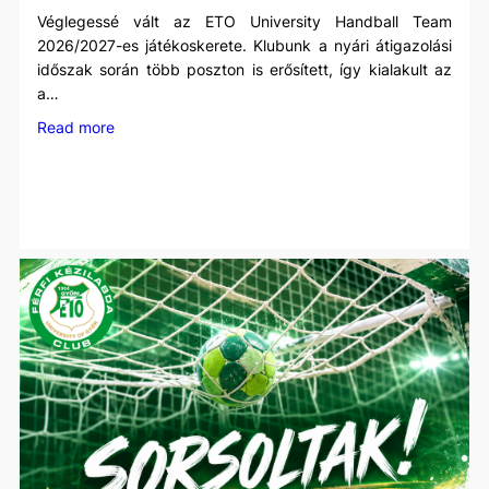
Véglegessé vált az ETO University Handball Team
2026/2027-es játékoskerete. Klubunk a nyári átigazolási
időszak során több poszton is erősített, így kialakult az
a…
:
Read more
Új
szezon,
új
kihívások
–
itt
a
következő
szezon
kerete