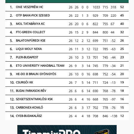
1.
ONE VESZPRÉM HC
26
26
0
0
1033
715
318
52
2.
OTP BANK-PICK SZEGED
26
22
1
3
929
709
220
45
3.
MOL TATABÁNYA KC
26
20
0
6
822
755
67
40
4.
FTC-GREEN COLLECT
26
15
2
9
844
800
44
32
5.
BALATONFÜREDI KSE
26
12
2
12
699
751
-52
26
6.
LIQUI MOLY NEKA
26
11
3
12
722
785
-63
25
7.
PLER-BUDAPEST
26
10
3
13
701
745
-44
23
8.
ETO UNIVERSITY HANDBALL TEAM
26
9
3
14
745
779
-34
21
9.
HE-DO B BRAUN GYÖNGYÖS
26
10
0
16
698
752
-54
20
10.
CSURGÓI KK
26
7
5
14
711
724
-13
19
11.
BUDAI FARKASOK-RÉV
26
6
6
14
690
768
-78
18
12.
SZIGETSZENTMIKLÓSI KSK
26
6
4
16
668
765
-97
16
13.
CARBONEX-KOMLÓ
26
6
3
17
702
778
-76
15
14.
CYEB-BUDAKALÁSZ
26
4
4
18
708
846
-138
12