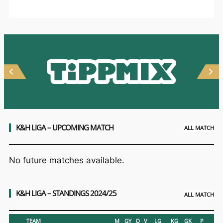
a
bátorETOmanók
csapatához
K&H LIGA – UPCOMING MATCH
ALL MATCH
No future matches available.
K&H LIGA – STANDINGS 2024/25
ALL MATCH
TEAM
M
GY
D
V
LG
KG
GK
P