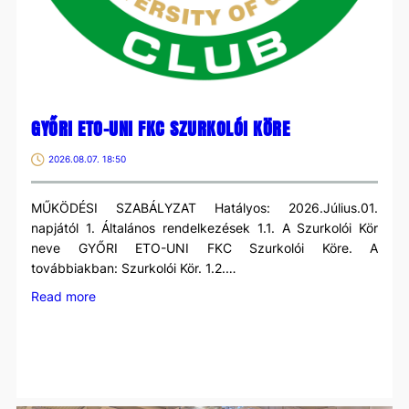
GYŐRI ETO-UNI FKC SZURKOLÓI KÖRE
2026.08.07. 18:50
MŰKÖDÉSI SZABÁLYZAT Hatályos: 2026.Július.01.
napjától 1. Általános rendelkezések 1.1. A Szurkolói Kör
neve GYŐRI ETO-UNI FKC Szurkolói Köre. A
továbbiakban: Szurkolói Kör. 1.2.…
:
Read more
GYŐRI
ETO-
UNI
FKC
SZURKOLÓI