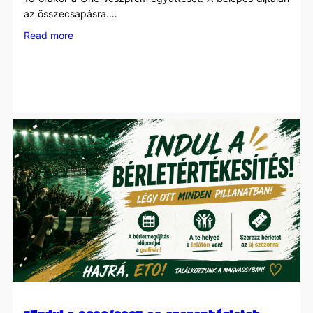
az összecsapásra.…
:
Read more
Újra
pályán
a
csapat
–
barátságos
mérkőzés
a
Veszprém
ellen