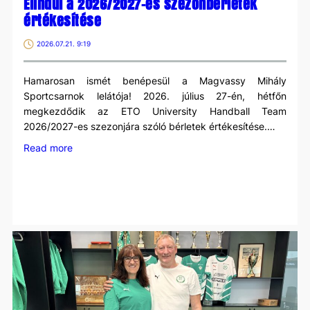
Elindul a 2026/2027-es szezonbérletek
értékesítése
2026.07.21. 9:19
Hamarosan ismét benépesül a Magvassy Mihály
Sportcsarnok lelátója! 2026. július 27-én, hétfőn
megkezdődik az ETO University Handball Team
2026/2027-es szezonjára szóló bérletek értékesítése.…
:
Read more
Elindul
a
2026/2027-
es
szezonbérletek
értékesítése