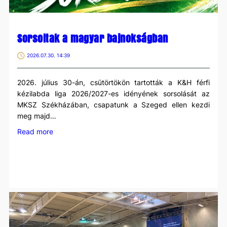
Sorsoltak a magyar bajnokságban
2026.07.30. 14:39
2026. július 30-án, csütörtökön tartották a K&H férfi
kézilabda liga 2026/2027-es idényének sorsolását az
MKSZ Székházában, csapatunk a Szeged ellen kezdi
meg majd…
:
Read more
Sorsoltak
a
magyar
bajnokságban