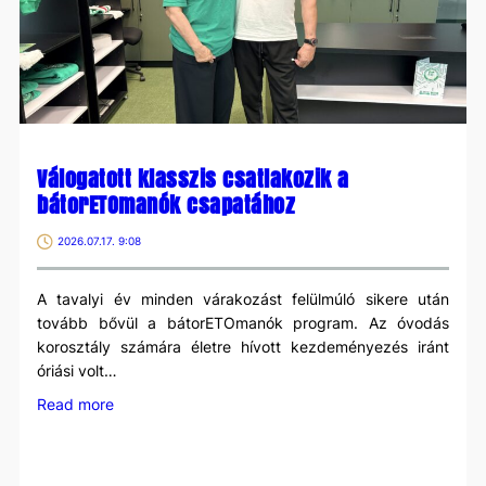
Válogatott klasszis csatlakozik a
bátorETOmanók csapatához
2026.07.17. 9:08
A tavalyi év minden várakozást felülmúló sikere után
tovább bővül a bátorETOmanók program. Az óvodás
korosztály számára életre hívott kezdeményezés iránt
óriási volt…
:
Read more
Válogatott
klasszis
csatlakozik