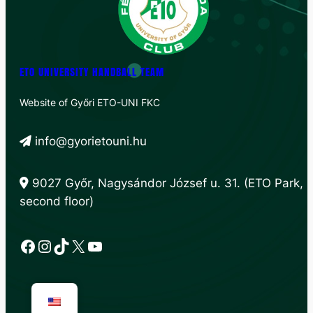
ETO UNIVERSITY HANDBALL TEAM
Website of Győri ETO-UNI FKC
info@gyorietouni.hu
9027 Győr, Nagysándor József u. 31. (ETO Park,
second floor)
Facebook
Instagram
TikTok
X
YouTube