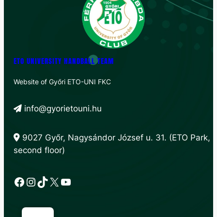
ETO UNIVERSITY HANDBALL TEAM
Website of Győri ETO-UNI FKC
info@gyorietouni.hu
9027 Győr, Nagysándor József u. 31. (ETO Park,
second floor)
Facebook
Instagram
TikTok
X
YouTube