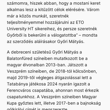
számomra, hiszek abban, hogy a mostani keret
alkalmas lesz a kitűzött célok elérésére. Várom
már a közös munkát, szeretnék
teljesítményemmel hozzájárulni az ETO
University HT sikereihez, és persze szeretnék
Győrből is bekerülni a válogatottba”
– mondta
az szerződés aláírásakor Győri Mátyás.
A debreceni születésű Győri Mátyás a
Balatonfüred színeiben mutatkozott be a
magyar élvonalban 2013-ban. Játszott a
Veszprém színeiben, de 2018-tól kölcsönben,
majd 2019-től végleges átigazolással lett a
Tatabánya játékosa 2024 nyarán igazolt a
Ferencváros csapatába, ahonnan most érkezik
csapatunkhoz. A Veszprém színeiben Magyar
Kupa győztes lett, illetve 2017-ben a bajnokság
gólkirályi címét is megszerezte.