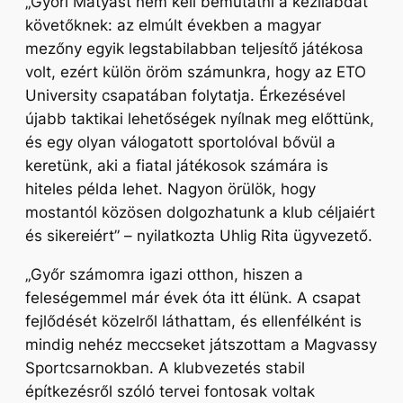
„Győri Mátyást nem kell bemutatni a kézilabdát
követőknek: az elmúlt években a magyar
mezőny egyik legstabilabban teljesítő játékosa
volt, ezért külön öröm számunkra, hogy az ETO
University csapatában folytatja. Érkezésével
újabb taktikai lehetőségek nyílnak meg előttünk,
és egy olyan válogatott sportolóval bővül a
keretünk, aki a fiatal játékosok számára is
hiteles példa lehet. Nagyon örülök, hogy
mostantól közösen dolgozhatunk a klub céljaiért
és sikereiért”
– nyilatkozta Uhlig Rita ügyvezető.
„Győr számomra igazi otthon, hiszen a
feleségemmel már évek óta itt élünk. A csapat
fejlődését közelről láthattam, és ellenfélként is
mindig nehéz meccseket játszottam a Magvassy
Sportcsarnokban. A klubvezetés stabil
építkezésről szóló tervei fontosak voltak