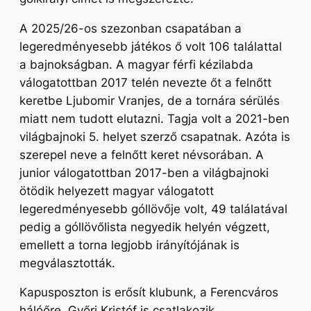
A 2025/26-os szezonban csapatában a
legeredményesebb játékos ő volt 106 találattal
a bajnokságban. A magyar férfi kézilabda
válogatottban 2017 telén nevezte őt a felnőtt
keretbe Ljubomir Vranjes, de a tornára sérülés
miatt nem tudott elutazni. Tagja volt a 2021-ben
világbajnoki 5. helyet szerző csapatnak. Azóta is
szerepel neve a felnőtt keret névsorában. A
junior válogatottban 2017-ben a világbajnoki
ötödik helyezett magyar válogatott
legeredményesebb góllövője volt, 49 találatával
pedig a góllövőlista negyedik helyén végzett,
emellett a torna legjobb irányítójának is
megválasztották.
Kapusposzton is erősít klubunk, a Ferencváros
hálóőre, Győri Kristóf is csatlakozik