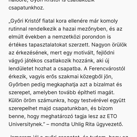
csapatunkhoz.
„Győri Kristóf fiatal kora ellenére már komoly
rutinnal rendelkezik a hazai mezőnyben, és az
elmúlt években a nemzetközi porondon is
értékes tapasztalatokat szerzett. Nagyon örülök
az érkezésének, mert egy motivált, fejlődni
vágyó játékos csatlakozik hozzánk, aki új
lendületet hozhat a csapatba. A Ferencvárostól
érkezik, vagyis erős szakmai közegből jön,
Győrben pedig megkaphatja azt a bizalmat és
szerepet, amelyben tovább építheti magát.
Külön öröm számunkra, hogy testvérével együtt
szerepelhet majd csapatunkban, és bízom
benne, hogy meghatározó tagja lesz az ETO
Universitynek.”
– mondta Uhlig Rita ügyvezető.