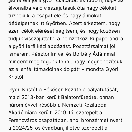
„Ismerem jól a győri csapatot, és tudom, hogy az
élvonalba való visszajutásuk óta nagy célokat
tűzneki ki a csapat elé és nagy álmokat
dédelgetnek itt Győrben. Azért érkeztem, hogy
ezen célok elérését segítsem, és hogy közösen
tudjuk visszajuttatni a nemzetközi kupaporondra
a győri férfi kézilabdázást. Poszttársaimat jól
ismerem, Pásztor Imivel és Borbély Ádámmal
mindent meg fogunk tenni, hogy megnehezítsük
az ellenfél támadóinak dolgát”
– mondta Győri
Kristóf.
Győri Kristóf a Békésen kezdte a pályafutását,
majd 2013-ban került Balatonfüredre, onnan
három évvel később a Nemzeti Kézilabda
Akadémiára került. 2019-től szerepelt a
Ferencváros csapatában, ahol bronzérmet nyert
a 2024/25-ös évadban, illetve szerepelt a