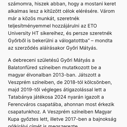
számomra, hiszek abban, hogy a mostani keret
alkalmas lesz a kitűzött célok elérésére. Várom
már a közös munkát, szeretnék
teljesítményemmel hozzájárulni az ETO
University HT sikereihez, és persze szeretnék
Győrből is bekerülni a válogatottba”
– mondta
az szerződés aláírásakor Győri Mátyás.
A debreceni születésű Győri Mátyás a
Balatonfüred színeiben mutatkozott be a
magyar élvonalban 2013-ban. Játszott a
Veszprém színeiben, de 2018-tól kölcsönben,
majd 2019-től végleges átigazolással lett a
Tatabánya játékosa 2024 nyarán igazolt a
Ferencváros csapatába, ahonnan most érkezik
csapatunkhoz. A Veszprém színeiben Magyar
Kupa győztes lett, illetve 2017-ben a bajnokság
gólkirályi címét is megszerezte.