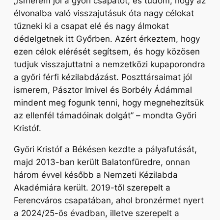
„Ismerem jól a győri csapatot, és tudom, hogy az
élvonalba való visszajutásuk óta nagy célokat
tűzneki ki a csapat elé és nagy álmokat
dédelgetnek itt Győrben. Azért érkeztem, hogy
ezen célok elérését segítsem, és hogy közösen
tudjuk visszajuttatni a nemzetközi kupaporondra
a győri férfi kézilabdázást. Poszttársaimat jól
ismerem, Pásztor Imivel és Borbély Ádámmal
mindent meg fogunk tenni, hogy megnehezítsük
az ellenfél támadóinak dolgát”
– mondta Győri
Kristóf.
Győri Kristóf a Békésen kezdte a pályafutását,
majd 2013-ban került Balatonfüredre, onnan
három évvel később a Nemzeti Kézilabda
Akadémiára került. 2019-től szerepelt a
Ferencváros csapatában, ahol bronzérmet nyert
a 2024/25-ös évadban, illetve szerepelt a