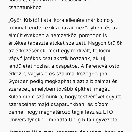
csapatunkhoz.
„Győri Kristóf fiatal kora ellenére már komoly
rutinnal rendelkezik a hazai mezőnyben, és az
elmúlt években a nemzetközi porondon is
értékes tapasztalatokat szerzett. Nagyon örülök
az érkezésének, mert egy motivált, fejlődni
vágyó játékos csatlakozik hozzánk, aki új
lendületet hozhat a csapatba. A Ferencvárostól
érkezik, vagyis erős szakmai közegből jön,
Győrben pedig megkaphatja azt a bizalmat és
szerepet, amelyben tovább építheti magát.
Külön öröm számunkra, hogy testvérével együtt
szerepelhet majd csapatunkban, és bízom
benne, hogy meghatározó tagja lesz az ETO
Universitynek.”
– mondta Uhlig Rita ügyvezető.