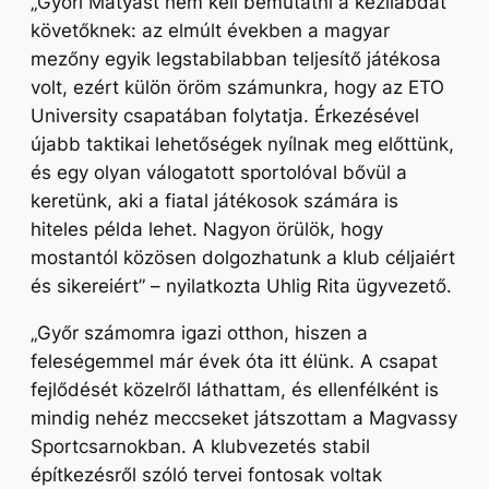
„Győri Mátyást nem kell bemutatni a kézilabdát
követőknek: az elmúlt években a magyar
mezőny egyik legstabilabban teljesítő játékosa
volt, ezért külön öröm számunkra, hogy az ETO
University csapatában folytatja. Érkezésével
újabb taktikai lehetőségek nyílnak meg előttünk,
és egy olyan válogatott sportolóval bővül a
keretünk, aki a fiatal játékosok számára is
hiteles példa lehet. Nagyon örülök, hogy
mostantól közösen dolgozhatunk a klub céljaiért
és sikereiért”
– nyilatkozta Uhlig Rita ügyvezető.
„Győr számomra igazi otthon, hiszen a
feleségemmel már évek óta itt élünk. A csapat
fejlődését közelről láthattam, és ellenfélként is
mindig nehéz meccseket játszottam a Magvassy
Sportcsarnokban. A klubvezetés stabil
építkezésről szóló tervei fontosak voltak