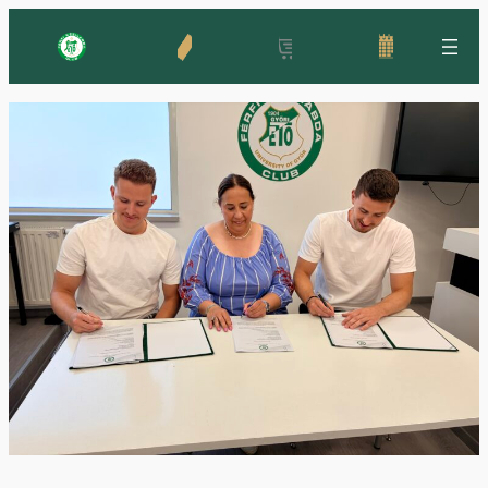
Ugrás
a
tartalomhoz