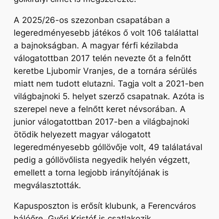
A 2025/26-os szezonban csapatában a
legeredményesebb játékos ő volt 106 találattal
a bajnokságban. A magyar férfi kézilabda
válogatottban 2017 telén nevezte őt a felnőtt
keretbe Ljubomir Vranjes, de a tornára sérülés
miatt nem tudott elutazni. Tagja volt a 2021-ben
világbajnoki 5. helyet szerző csapatnak. Azóta is
szerepel neve a felnőtt keret névsorában. A
junior válogatottban 2017-ben a világbajnoki
ötödik helyezett magyar válogatott
legeredményesebb góllövője volt, 49 találatával
pedig a góllövőlista negyedik helyén végzett,
emellett a torna legjobb irányítójának is
megválasztották.
Kapusposzton is erősít klubunk, a Ferencváros
hálóőre, Győri Kristóf is csatlakozik