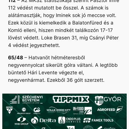
112
– Az MKSZ statisztikája szerint Pásztor Imre
112 védést mutatott be ősszel. A számok is
alátámasztják, hogy Iminek sok jó meccse volt.
Ezek közül is kiemelkedik a Balatonfüred és a
Komló elleni, hiszen mindkét találkozón 17-17
lövést védett. Loke Brasen 31, míg Csányi Péter
4 védést jegyezhetett.
65/48
– Hatvanöt hétméteresből
negyvennyolcat sikerült gólra váltani. A legtöbb
büntető Hári Levente végezte el,
negyvenhármat. Ezekből 36 gólt szerzett.