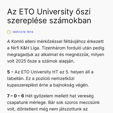
Az ETO University őszi
szereplése számokban
2025.12.19. 18:14
A Komló elleni mérkőzéssel féltávjához érkezett
a férfi K&H Liga. Tizenhárom forduló után pedig
megragadjuk az alkalmat és megnézzük, milyen
volt 2025 ősze a számok alapján.
5
– Az ETO University HT az 5. helyen áll a
tabellán. Ez a pozíció nemzetközi
kupaszereplést érne a bajnokság végén.
7 – 0 – 6
Hét győzelem mellett hat vereség
csapatunk mérlege. Bár sok szoros meccsünk
volt, döntetlent még nem játszottunk az