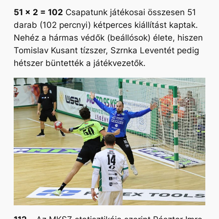
51 x 2 = 102
Csapatunk játékosai összesen 51
darab (102 percnyi) kétperces kiállítást kaptak.
Nehéz a hármas védők (beállósok) élete, hiszen
Tomislav Kusant tízszer, Szrnka Leventét pedig
hétszer büntették a játékvezetők.