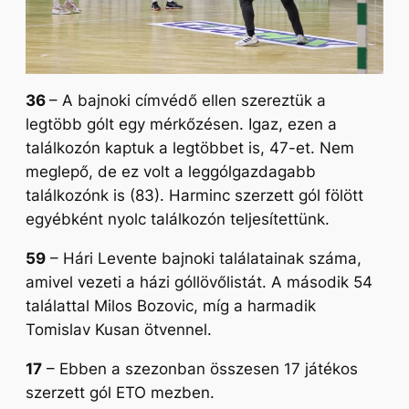
36
– A bajnoki címvédő ellen szereztük a
legtöbb gólt egy mérkőzésen. Igaz, ezen a
találkozón kaptuk a legtöbbet is, 47-et. Nem
meglepő, de ez volt a leggólgazdagabb
találkozónk is (83). Harminc szerzett gól fölött
egyébként nyolc találkozón teljesítettünk.
59
– Hári Levente bajnoki találatainak száma,
amivel vezeti a házi góllövőlistát. A második 54
találattal Milos Bozovic, míg a harmadik
Tomislav Kusan ötvennel.
17
– Ebben a szezonban összesen 17 játékos
szerzett gól ETO mezben.