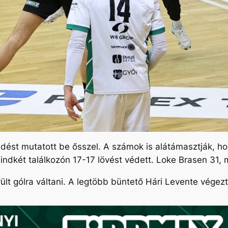
édést mutatott be ősszel. A számok is alátámasztják, hog
indkét találkozón 17-17 lövést védett. Loke Brasen 31, 
t gólra váltani. A legtöbb büntető Hári Levente végezt