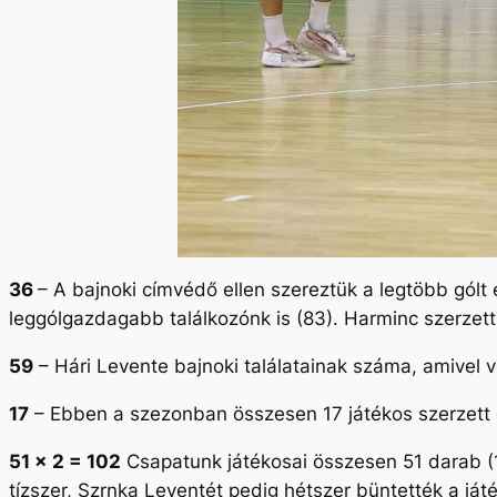
36
– A bajnoki címvédő ellen szereztük a legtöbb gólt
leggólgazdagabb találkozónk is (83). Harminc szerzett g
59
– Hári Levente bajnoki találatainak száma, amivel v
17
– Ebben a szezonban összesen 17 játékos szerzett
51 x 2 = 102
Csapatunk játékosai összesen 51 darab (10
tízszer, Szrnka Leventét pedig hétszer büntették a ját