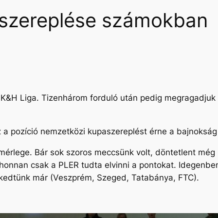
i szereplése számokban
fi K&H Liga. Tizenhárom forduló után pedig megragadjuk
Ez a pozíció nemzetközi kupaszereplést érne a bajnokság
érlege. Bár sok szoros meccsünk volt, döntetlent még 
onnan csak a PLER tudta elvinni a pontokat. Idegenben
eskedtünk már (Veszprém, Szeged, Tatabánya, FTC).