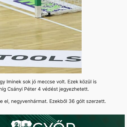
y Iminek sok jó meccse volt. Ezek közül is
míg Csányi Péter 4 védést jegyezhetett.
e el, negyvenhármat. Ezekből 36 gólt szerzett.