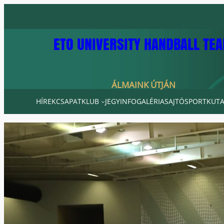
Ugrás
a
tartalomhoz
ETO UNIVERSITY HANDBALL TE
ÁLMAINK ÚTJÁN
HÍREK
CSAPAT
KLUB
JEGYINFO
GALÉRIA
SAJTÓ
SPORTKUTA