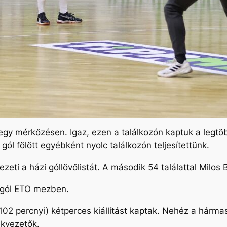
 egy mérkőzésen. Igaz, ezen a találkozón kaptuk a legtö
ól fölött egyébként nyolc találkozón teljesítettünk.
ezeti a házi góllövőlistát. A második 54 találattal Milo
 gól ETO mezben.
2 percnyi) kétperces kiállítást kaptak. Nehéz a hármas
ékvezetők.