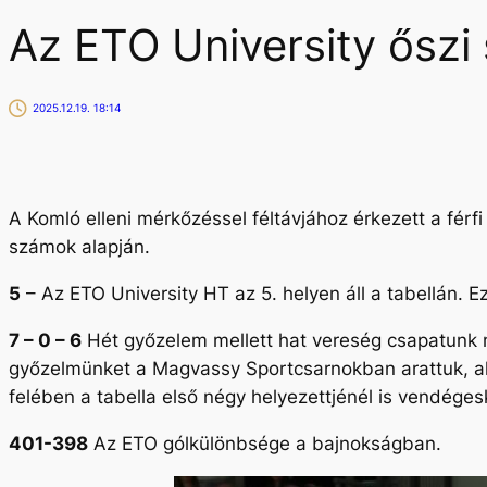
Az ETO University ősz
2025.12.19. 18:14
A Komló elleni mérkőzéssel féltávjához érkezett a fér
számok alapján.
5
– Az ETO University HT az 5. helyen áll a tabellán. 
7 – 0 – 6
Hét győzelem mellett hat vereség csapatunk m
győzelmünket a Magvassy Sportcsarnokban arattuk, ah
felében a tabella első négy helyezettjénél is vendég
401-398
Az ETO gólkülönbsége a bajnokságban.