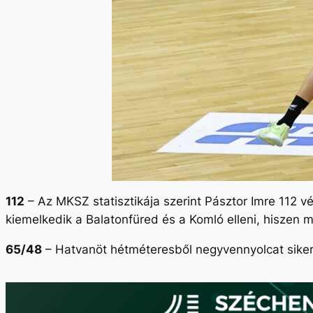
112
– Az MKSZ statisztikája szerint Pásztor Imre 112 v
kiemelkedik a Balatonfüred és a Komló elleni, hiszen m
65/48
– Hatvanöt hétméteresből negyvennyolcat sikerül