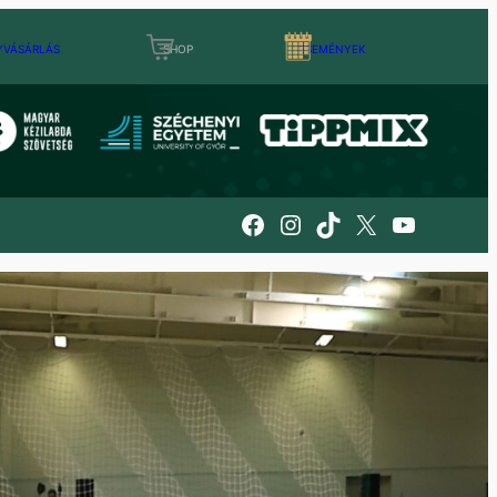
YVÁSÁRLÁS
SHOP
ESEMÉNYEK
Facebook
Instagram
TikTok
X
YouTube