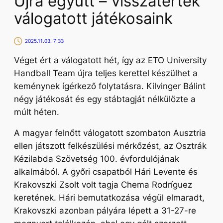
Újra együtt – visszatértek
válogatott játékosaink
2025.11.03. 7:33
Véget ért a válogatott hét, így az ETO University
Handball Team újra teljes kerettel készülhet a
keménynek ígérkező folytatásra. Kilvinger Bálint
négy játékosát és egy stábtagját nélkülözte a
múlt héten.
A magyar felnőtt válogatott szombaton Ausztria
ellen játszott felkészülési mérkőzést, az Osztrák
Kézilabda Szövetség 100. évfordulójának
alkalmából. A győri csapatból Hári Levente és
Krakovszki Zsolt volt tagja Chema Rodríguez
keretének. Hári bemutatkozása végül elmaradt,
Krakovszki azonban pályára lépett a 31-27-re