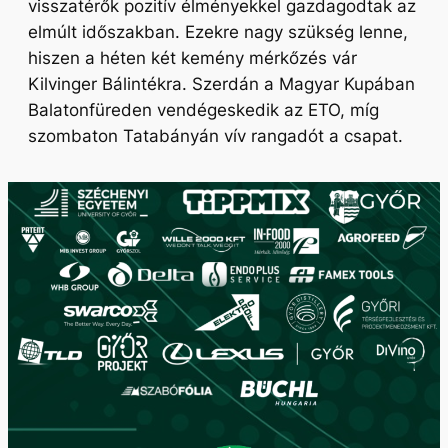
visszatérők pozitív élményekkel gazdagodtak az
elmúlt időszakban. Ezekre nagy szükség lenne,
hiszen a héten két kemény mérkőzés vár
Kilvinger Bálintékra. Szerdán a Magyar Kupában
Balatonfüreden vendégeskedik az ETO, míg
szombaton Tatabányán vív rangadót a csapat.