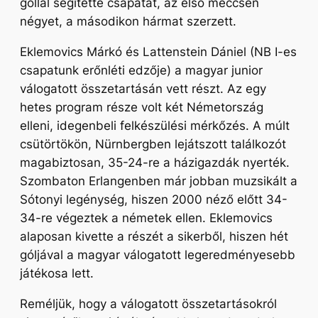
góllal segítette csapatát, az első meccsen
négyet, a másodikon hármat szerzett.
Eklemovics Márkó és Lattenstein Dániel (NB I-es
csapatunk erőnléti edzője) a magyar junior
válogatott összetartásán vett részt. Az egy
hetes program része volt két Németország
elleni, idegenbeli felkészülési mérkőzés. A múlt
csütörtökön, Nürnbergben lejátszott találkozót
magabiztosan, 35-24-re a házigazdák nyerték.
Szombaton Erlangenben már jobban muzsikált a
Sótonyi legénység, hiszen 2000 néző előtt 34-
34-re végeztek a németek ellen. Eklemovics
alaposan kivette a részét a sikerből, hiszen hét
góljával a magyar válogatott legeredményesebb
játékosa lett.
Reméljük, hogy a válogatott összetartásokról