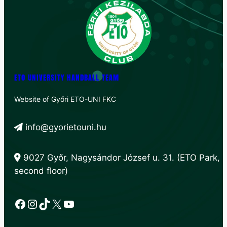
ETO UNIVERSITY HANDBALL TEAM
Website of Győri ETO-UNI FKC
info@gyorietouni.hu
9027 Győr, Nagysándor József u. 31. (ETO Park,
second floor)
Facebook
Instagram
TikTok
X
YouTube