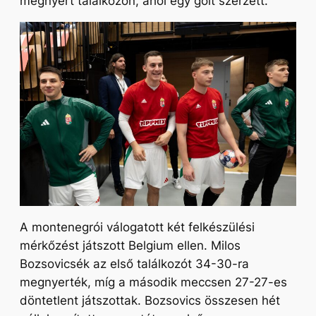
megnyert találkozón, ahol egy gólt szerzett.
A montenegrói válogatott két felkészülési
mérkőzést játszott Belgium ellen. Milos
Bozsovicsék az első találkozót 34-30-ra
megnyerték, míg a második meccsen 27-27-es
döntetlent játszottak. Bozsovics összesen hét