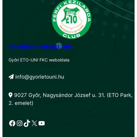
ETO UNIVERSITY HANDBALL TEAM
Győri ETO-UNI FKC weboldala
info@gyorietouni.hu
9027 Győr, Nagysándor József u. 31. (ETO Park,
2. emelet)
Facebook
Instagram
TikTok
X
YouTube