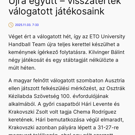
Újra együtt – visszatértek
válogatott játékosaink
2025.11.03. 7:33
Véget ért a válogatott hét, így az ETO University
Handball Team újra teljes kerettel készülhet a
keménynek ígérkező folytatásra. Kilvinger Bálint
négy játékosát és egy stábtagját nélkülözte a
múlt héten.
A magyar felnőtt válogatott szombaton Ausztria
ellen játszott felkészülési mérkőzést, az Osztrák
Kézilabda Szövetség 100. évfordulójának
alkalmából. A győri csapatból Hári Levente és
Krakovszki Zsolt volt tagja Chema Rodríguez
keretének. Hári bemutatkozása végül elmaradt,
Krakovszki azonban pályára lépett a 31-27-re