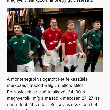
megnyert találkozón, ahol egy gólt szerzett.
A montenegrói válogatott két felkészülési
mérkőzést játszott Belgium ellen. Milos
Bozsovicsék az első találkozót 34-30-ra
megnyerték, míg a második meccsen 27-27-es
döntetlent játszottak. Bozsovics összesen hét