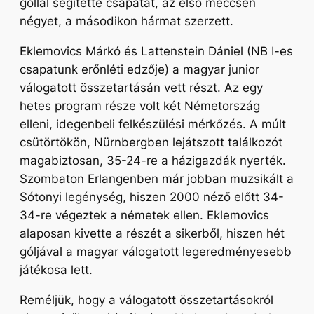
góllal segítette csapatát, az első meccsen
négyet, a másodikon hármat szerzett.
Eklemovics Márkó és Lattenstein Dániel (NB I-es
csapatunk erőnléti edzője) a magyar junior
válogatott összetartásán vett részt. Az egy
hetes program része volt két Németország
elleni, idegenbeli felkészülési mérkőzés. A múlt
csütörtökön, Nürnbergben lejátszott találkozót
magabiztosan, 35-24-re a házigazdák nyerték.
Szombaton Erlangenben már jobban muzsikált a
Sótonyi legénység, hiszen 2000 néző előtt 34-
34-re végeztek a németek ellen. Eklemovics
alaposan kivette a részét a sikerből, hiszen hét
góljával a magyar válogatott legeredményesebb
játékosa lett.
Reméljük, hogy a válogatott összetartásokról