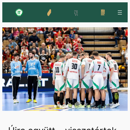
Ugrás
a
tartalomhoz