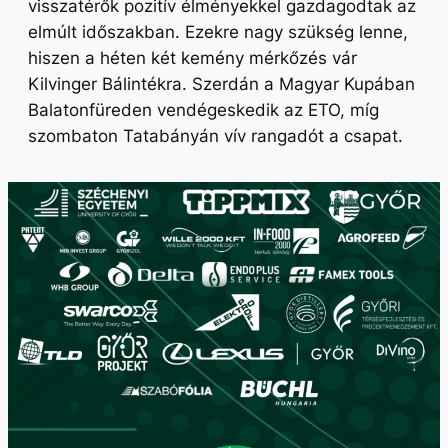
visszatérők pozitív élményekkel gazdagodtak az
elmúlt időszakban. Ezekre nagy szükség lenne,
hiszen a héten két kemény mérkőzés vár
Kilvinger Bálintékra. Szerdán a Magyar Kupában
Balatonfüreden vendégeskedik az ETO, míg
szombaton Tatabányán vív rangadót a csapat.