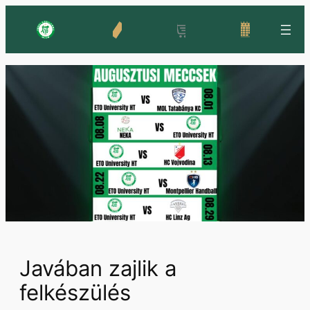
Skip
to
content
Javában zajlik a
felkészülés