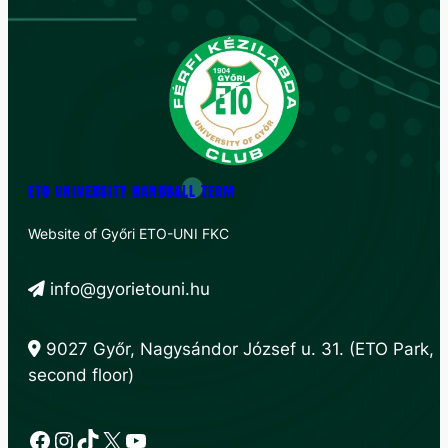
ETO UNIVERSITY HANDBALL TEAM
Website of Győri ETO-UNI FKC
info@gyorietouni.hu
9027 Győr, Nagysándor József u. 31. (ETO Park,
second floor)
Facebook
Instagram
TikTok
X
YouTube