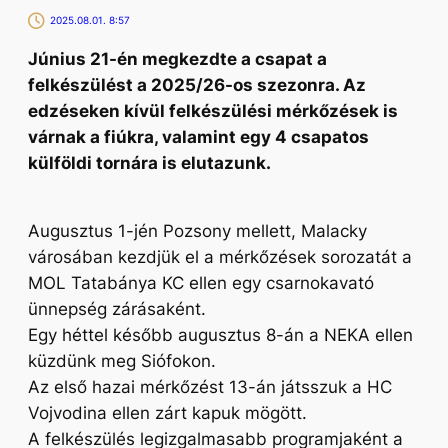
2025.08.01. 8:57
Június 21-én megkezdte a csapat a
felkészülést a 2025/26-os szezonra. Az
edzéseken kívül felkészülési mérkőzések is
várnak a fiúkra, valamint egy 4 csapatos
külföldi tornára is elutazunk.
Augusztus 1-jén Pozsony mellett, Malacky
városában kezdjük el a mérkőzések sorozatát a
MOL Tatabánya KC ellen egy csarnokavató
ünnepség zárásaként.
Egy héttel később augusztus 8-án a NEKA ellen
küzdünk meg Siófokon.
Az első hazai mérkőzést 13-án játsszuk a HC
Vojvodina ellen zárt kapuk mögött.
A felkészülés legizgalmasabb programjaként a