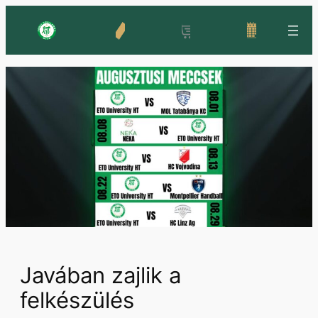
Ugrás
a
tartalomhoz
Javában zajlik a
felkészülés