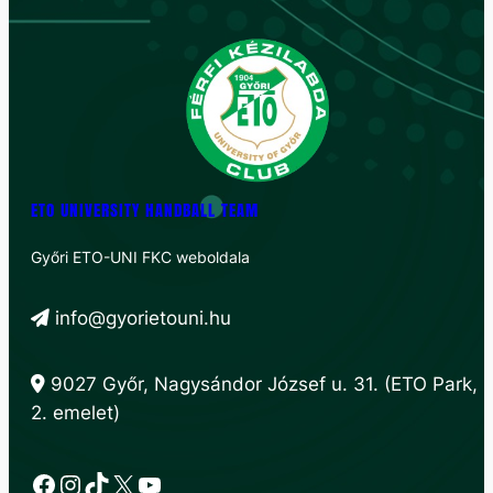
ETO UNIVERSITY HANDBALL TEAM
Győri ETO-UNI FKC weboldala
info@gyorietouni.hu
9027 Győr, Nagysándor József u. 31. (ETO Park,
2. emelet)
Facebook
Instagram
TikTok
X
YouTube