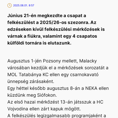
2025.08.01. 8:57
Június 21-én megkezdte a csapat a
felkészülést a 2025/26-os szezonra. Az
edzéseken kívül felkészülési mérkőzések is
várnak a fiúkra, valamint egy 4 csapatos
külföldi tornára is elutazunk.
Augusztus 1-jén Pozsony mellett, Malacky
városában kezdjük el a mérkőzések sorozatát a
MOL Tatabánya KC ellen egy csarnokavató
ünnepség zárásaként.
Egy héttel később augusztus 8-án a NEKA ellen
küzdünk meg Siófokon.
Az első hazai mérkőzést 13-án játsszuk a HC
Vojvodina ellen zárt kapuk mögött.
A felkészülés legizgalmasabb programjaként a