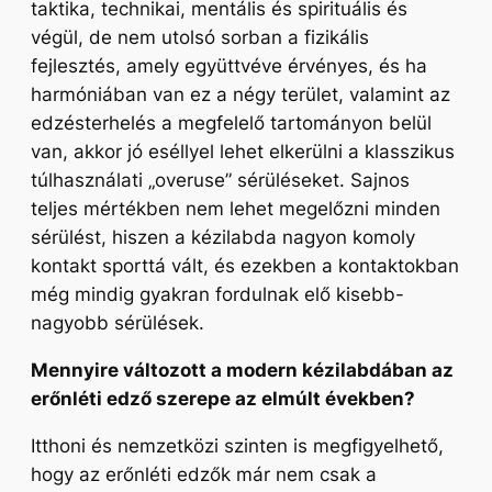
taktika, technikai, mentális és spirituális és
végül, de nem utolsó sorban a fizikális
fejlesztés, amely együttvéve érvényes, és ha
harmóniában van ez a négy terület, valamint az
edzésterhelés a megfelelő tartományon belül
van, akkor jó eséllyel lehet elkerülni a klasszikus
túlhasználati „overuse” sérüléseket. Sajnos
teljes mértékben nem lehet megelőzni minden
sérülést, hiszen a kézilabda nagyon komoly
kontakt sporttá vált, és ezekben a kontaktokban
még mindig gyakran fordulnak elő kisebb-
nagyobb sérülések.
Mennyire változott a modern kézilabdában az
erőnléti edző szerepe az elmúlt években?
Itthoni és nemzetközi szinten is megfigyelhető,
hogy az erőnléti edzők már nem csak a