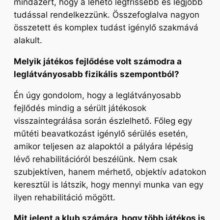
mindazért, hogy a lehető legfrissebb és legjobb
tudással rendelkezzünk. Összefoglalva nagyon
összetett és komplex tudást igénylő szakmává
alakult.
Melyik játékos fejlődése volt számodra a
leglátványosabb fizikális szempontból?
Én úgy gondolom, hogy a leglátványosabb
fejlődés mindig a sérült játékosok
visszaintegrálása során észlelhető. Főleg egy
műtéti beavatkozást igénylő sérülés esetén,
amikor teljesen az alapoktól a pályára lépésig
lévő rehabilitációról beszélünk. Nem csak
szubjektíven, hanem mérhető, objektív adatokon
keresztül is látszik, hogy mennyi munka van egy
ilyen rehabilitáció mögött.
Mit jelent a klub számára, hogy több játékos is