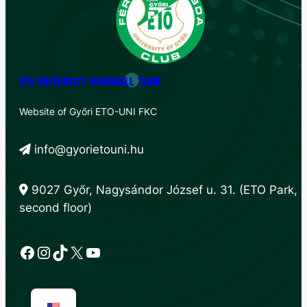
ETO UNIVERSITY HANDBALL TEAM
Website of Győri ETO-UNI FKC
info@gyorietouni.hu
9027 Győr, Nagysándor József u. 31. (ETO Park,
second floor)
Facebook
Instagram
TikTok
X
YouTube