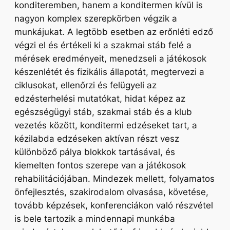
konditeremben, hanem a konditermen kívül is
nagyon komplex szerepkörben végzik a
munkájukat. A legtöbb esetben az erőnléti edző
végzi el és értékeli ki a szakmai stáb felé a
mérések eredményeit, menedzseli a játékosok
készenlétét és fizikális állapotát, megtervezi a
ciklusokat, ellenőrzi és felügyeli az
edzésterhelési mutatókat, hidat képez az
egészségügyi stáb, szakmai stáb és a klub
vezetés között, konditermi edzéseket tart, a
kézilabda edzéseken aktívan részt vesz
különböző pálya blokkok tartásával, és
kiemelten fontos szerepe van a játékosok
rehabilitációjában. Mindezek mellett, folyamatos
önfejlesztés, szakirodalom olvasása, követése,
tovább képzések, konferenciákon való részvétel
is bele tartozik a mindennapi munkába