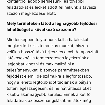
kontaktból adódó sérülésünk, és további
feladatokat és leckét adott fel nekünk a tavaszi
szezon megkezdése előtt.
Mely területeken látod a legnagyobb fejlődési
lehetőséget a következő szezonra?
Mindenképpen folytatnunk kell a fiatalokkal
megkezdett szisztematikus munkát, hiszen
velük a hosszú távú fejlesztés a cél. A tapasztalt
játékosokból is természetesen igyekszünk a
legjobbat kihozni és maximalizálni a
teljesítményüket, bizonyos paraméterekben
fejlődést elérni, de számukra a legfontosabb,
hogy a lehető legtöbb időt tudjanak a pályán
tölteni egészségesen, és ne hátráltassa őket
kisebb akár nagyobb sérülés. Ennek a két fő
feladatnak az összehangolásában látok még