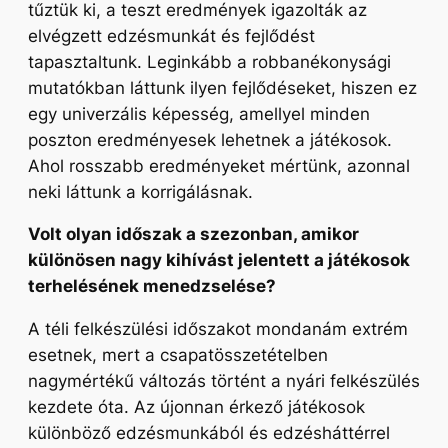
tűztük ki, a teszt eredmények igazolták az
elvégzett edzésmunkát és fejlődést
tapasztaltunk. Leginkább a robbanékonysági
mutatókban láttunk ilyen fejlődéseket, hiszen ez
egy univerzális képesség, amellyel minden
poszton eredményesek lehetnek a játékosok.
Ahol rosszabb eredményeket mértünk, azonnal
neki láttunk a korrigálásnak.
Volt olyan időszak a szezonban, amikor
különösen nagy kihívást jelentett a játékosok
terhelésének menedzselése?
A téli felkészülési időszakot mondanám extrém
esetnek, mert a csapatösszetételben
nagymértékű változás történt a nyári felkészülés
kezdete óta. Az újonnan érkező játékosok
különböző edzésmunkából és edzésháttérrel