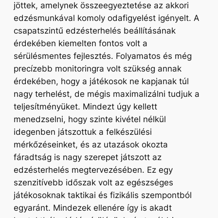
jöttek, amelynek összeegyeztetése az akkori
edzésmunkával komoly odafigyelést igényelt. A
csapatszintű edzésterhelés beállításának
érdekében kiemelten fontos volt a
sérülésmentes fejlesztés. Folyamatos és még
precízebb monitoringra volt szükség annak
érdekében, hogy a játékosok ne kapjanak túl
nagy terhelést, de mégis maximalizálni tudjuk a
teljesítményüket. Mindezt úgy kellett
menedzselni, hogy szinte kivétel nélkül
idegenben játszottuk a felkészülési
mérkőzéseinket, és az utazások okozta
fáradtság is nagy szerepet játszott az
edzésterhelés megtervezésében. Ez egy
szenzitívebb időszak volt az egészséges
játékosoknak taktikai és fizikális szempontból
egyaránt. Mindezek ellenére így is akadt