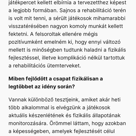
játékpercet kellett elbírnia a tervezetthez képest
a legjobb formában. Sajnos a rehabilitáció terén
is volt mit tenni, a sérült játékosok mihamarabbi
visszatérésében nagyon komoly munkát kellett
fektetni. A felsoroltak ellenére mégis
pozitívumként emelném ki, hogy ennyi változó
mellett is minőségben tudtunk haladni a fizikális
fejlesztéssel, illetve komplikáció nélkül tartottuk
a rehabilitációs ütemterveket.
Miben fejlődött a csapat fizikálisan a
legtöbbet az idény során?
Vannak különböző tesztjeink, amiket akár heti
több alkalommal is elvégzünk a játékosok
aktuális készenlétének és fizikális állapotának
monitorozására. Örömmel láttam, hogy azokban
a képességeben, amelyek fejlesztését célul