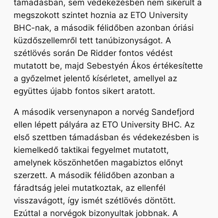
támadásban, sem védekezésben nem sikerült a
megszokott szintet hoznia az ETO University
BHC-nak, a második félidőben azonban óriási
küzdőszellemről tett tanúbizonyságot. A
szétlövés során De Ridder fontos védést
mutatott be, majd Sebestyén Ákos értékesítette
a győzelmet jelentő kísérletet, amellyel az
együttes újabb fontos sikert aratott.
A második versenynapon a norvég Sandefjord
ellen lépett pályára az ETO University BHC. Az
első szettben támadásban és védekezésben is
kiemelkedő taktikai fegyelmet mutatott,
amelynek köszönhetően magabiztos előnyt
szerzett. A második félidőben azonban a
fáradtság jelei mutatkoztak, az ellenfél
visszavágott, így ismét szétlövés döntött.
Ezúttal a norvégok bizonyultak jobbnak. A