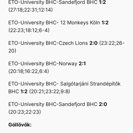
ETO-University BHC-Sandefjord BHC
1:2
(27:18;22:31;12:14)
ETO-University BHC- 12 Monkeys Köln
1:2
(22:23;18:12;6-4)
ETO-University BHC-Czech Lions
2:0
(23:22;26-
20)
ETO-University BHC-Norway
2:1
(
20:18;16:22,6:4)
ETO-University BHC- Salgótarjáni Strandépítők
BHC
1:2
(20:21;23:22;9:8)
ETO-University BHC-Sandefjord BHC
2:0
(20:23;22:23)
Góllövők: