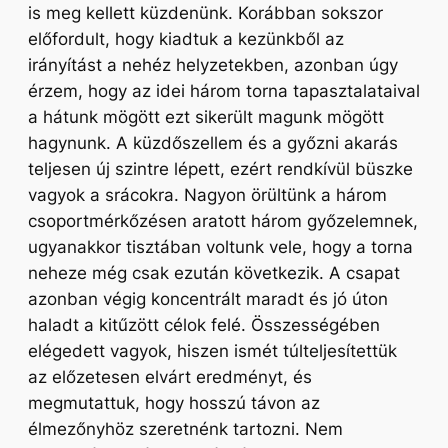
is meg kellett küzdenünk. Korábban sokszor
előfordult, hogy kiadtuk a kezünkből az
irányítást a nehéz helyzetekben, azonban úgy
érzem, hogy az idei három torna tapasztalataival
a hátunk mögött ezt sikerült magunk mögött
hagynunk. A küzdőszellem és a győzni akarás
teljesen új szintre lépett, ezért rendkívül büszke
vagyok a srácokra.
Nagyon örültünk a három
csoportmérkőzésen aratott három győzelemnek,
ugyanakkor tisztában voltunk vele, hogy a torna
neheze még csak ezután következik. A csapat
azonban végig koncentrált maradt és jó úton
haladt a kitűzött célok felé.
Összességében
elégedett vagyok, hiszen ismét túlteljesítettük
az előzetesen elvárt eredményt, és
megmutattuk, hogy hosszú távon az
élmezőnyhöz szeretnénk tartozni. Nem