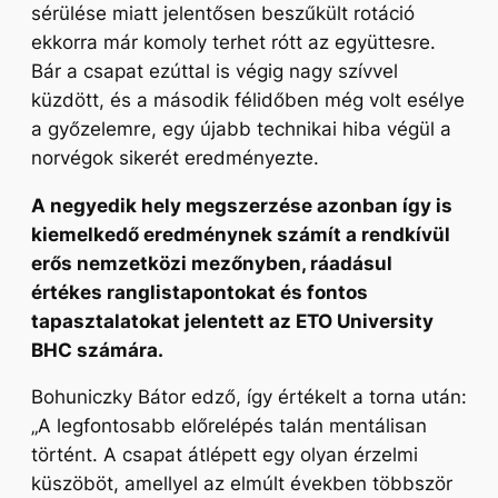
sérülése miatt jelentősen beszűkült rotáció
ekkorra már komoly terhet rótt az együttesre.
Bár a csapat ezúttal is végig nagy szívvel
küzdött, és a második félidőben még volt esélye
a győzelemre, egy újabb technikai hiba végül a
norvégok sikerét eredményezte.
A negyedik hely megszerzése azonban így is
kiemelkedő eredménynek számít a rendkívül
erős nemzetközi mezőnyben, ráadásul
értékes ranglistapontokat és fontos
tapasztalatokat jelentett az ETO University
BHC számára.
Bohuniczky Bátor edző, így értékelt a torna után:
„A legfontosabb előrelépés talán mentálisan
történt. A csapat átlépett egy olyan érzelmi
küszöböt, amellyel az elmúlt években többször