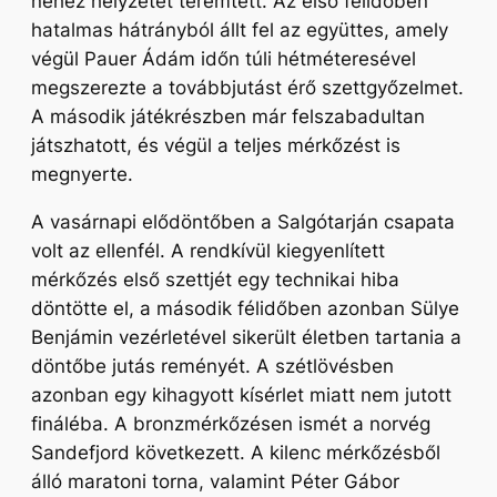
nehéz helyzetet teremtett. Az első félidőben
hatalmas hátrányból állt fel az együttes, amely
végül Pauer Ádám időn túli hétméteresével
megszerezte a továbbjutást érő szettgyőzelmet.
A második játékrészben már felszabadultan
játszhatott, és végül a teljes mérkőzést is
megnyerte.
A vasárnapi elődöntőben a Salgótarján csapata
volt az ellenfél. A rendkívül kiegyenlített
mérkőzés első szettjét egy technikai hiba
döntötte el, a második félidőben azonban Sülye
Benjámin vezérletével sikerült életben tartania a
döntőbe jutás reményét. A szétlövésben
azonban egy kihagyott kísérlet miatt nem jutott
fináléba. A bronzmérkőzésen ismét a norvég
Sandefjord következett. A kilenc mérkőzésből
álló maratoni torna, valamint Péter Gábor