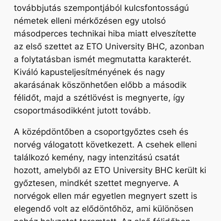
továbbjutás szempontjából kulcsfontosságú
németek elleni mérkőzésen egy utolsó
másodperces technikai hiba miatt elveszítette
az első szettet az ETO University BHC, azonban
a folytatásban ismét megmutatta karakterét.
Kiváló kapusteljesítményének és nagy
akarásának köszönhetően előbb a második
félidőt, majd a szétlövést is megnyerte, így
csoportmásodikként jutott tovább.
A középdöntőben a csoportgyőztes cseh és
norvég válogatott következett. A csehek elleni
találkozó kemény, nagy intenzitású csatát
hozott, amelyből az ETO University BHC került ki
győztesen, mindkét szettet megnyerve. A
norvégok ellen már egyetlen megnyert szett is
elegendő volt az elődöntőhöz, ami különösen