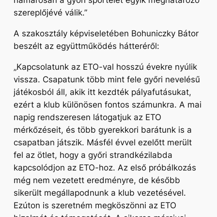
hamarosan a győri sportélet egyik meghatározó
szereplőjévé válik.”
A szakosztály képviseletében Bohuniczky Bátor
beszélt az együttműködés hátteréről:
„Kapcsolatunk az ETO-val hosszú évekre nyúlik
vissza. Csapatunk több mint fele győri nevelésű
játékosból áll, akik itt kezdték pályafutásukat,
ezért a klub különösen fontos számunkra. A mai
napig rendszeresen látogatjuk az ETO
mérkőzéseit, és több gyerekkori barátunk is a
csapatban játszik.
Másfél évvel ezelőtt merült
fel az ötlet, hogy a győri strandkézilabda
kapcsolódjon az ETO-hoz. Az első próbálkozás
még nem vezetett eredményre, de később
sikerült megállapodnunk a klub vezetésével.
Ezúton is szeretném megköszönni az ETO