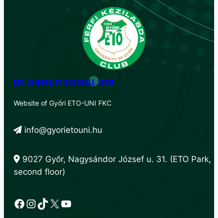
ETO UNIVERSITY HANDBALL TEAM
Website of Győri ETO-UNI FKC
info@gyorietouni.hu
9027 Győr, Nagysándor József u. 31. (ETO Park,
second floor)
Facebook
Instagram
TikTok
X
YouTube