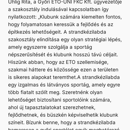
Uhlig Rita, a Győri ETO-UNI FKC Kft. ügyvezetője
a szakosztály indulásával kapcsolatban így
nyilatkozott:
„Klubunk számára kiemelten fontos,
hogy folyamatosan keressük a fejlődés és az
építkezés lehetőségeit. A strandkézilabda
szakosztály elindítása egy olyan stratégiai lépés,
amely egyszerre szolgálja a sportág
népszerűsítését és klubunk hosszú távú céljait.
Hiszünk abban, hogy az ETO szellemisége,
szakmai háttere és közössége ezen a területen
is sikeres alapokat teremthet.A strandkézilabda
egy izgalmas és látványos sportág, amely egyre
több fiatalt szólít meg. Szeretnénk olyan
lehetőséget biztosítani sportolóink számára,
ahol új tapasztalatokat szerezhetnek,
fejlődhetnek, és büszkén képviselhetik klubunk
színeit. Bízunk benne, hogy a strandkézilabda