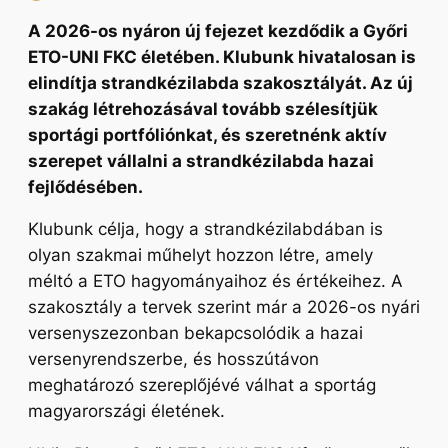
A 2026-os nyáron új fejezet kezdődik a Győri
ETO-UNI FKC életében. Klubunk hivatalosan is
elindítja strandkézilabda szakosztályát. Az új
szakág létrehozásával tovább szélesítjük
sportági portfóliónkat, és szeretnénk aktív
szerepet vállalni a strandkézilabda hazai
fejlődésében.
Klubunk célja, hogy a strandkézilabdában is
olyan szakmai műhelyt hozzon létre, amely
méltó a ETO hagyományaihoz és értékeihez. A
szakosztály a tervek szerint már a 2026-os nyári
versenyszezonban bekapcsolódik a hazai
versenyrendszerbe, és hosszútávon
meghatározó szereplőjévé válhat a sportág
magyarországi életének.