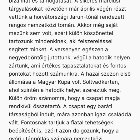
bizalmát és támogatását.
A sikeres márciusi
tárgyalásokat követően már április végén részt
vettünk a horvátországi Jarun-tónál rendezett
rangos nemzetközi tornán. Akkor még saját
mezünk sem volt, ezért külön köszönettel
tartozunk mindenkinek, aki felszereléssel
segített minket. A versenyen egészen a
negyeddöntőig jutottunk, végül a hatodik helyen
zártunk, ami értékes tapasztalatokat és fontos
pontokat hozott számunkra. A hazai szezon első
állomása a Magyar Kupa volt Soltvadkerten,
ahol szintén a hatodik helyet szereztük meg.
Külön öröm számomra, hogy a csapat magja
rendkívül összetartó. A csapat egy baráti
társaságból indult, mára azonban igazi családdá
vált. Fontosnak tartjuk a fiatal tehetségek
beépítését is, ezért azon dolgozunk, hogy a
győri utánpótlás számára nemzetközi