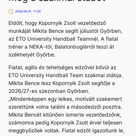
2026.06.01. 11:00
Eldőlt, hogy Kopornyik Zsolt vezetőedző
munkáját Mikita Bence segíti júliustól Győrben,
az ETO University Handball Teamnél. A fiatal
tréner a NEKA-tól, Balatonboglárról teszi át
székhelyét Győrbe.
Fiatal, agilis és tehetséges edzővel bővül az
ETO University Handball Team szakmai stábja.
Mikita Bence lesz Kopornyik Zsolt segítője a
2026/27-es szezonban Győrben.
„
Mindenképpen egy lelkes, motivált szakemert
szerettünk volna találni a másodedzői posztra.
Mikita Bencét kitűnően ismerte vezetőedzőnk,
számomra pedig Kopornyik Zsolt érvei teljesen
meggbyőzőek voltak. Fiatal edzőt igazoltunk le,