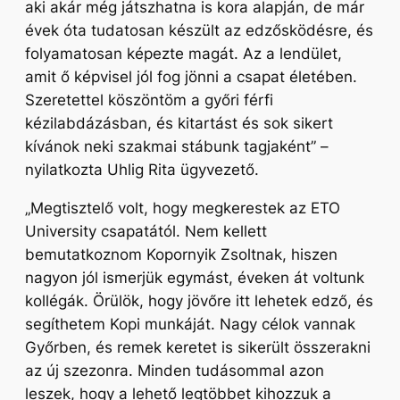
aki akár még játszhatna is kora alapján, de már
évek óta tudatosan készült az edzősködésre, és
folyamatosan képezte magát. Az a lendület,
amit ő képvisel jól fog jönni a csapat életében.
Szeretettel köszöntöm a győri férfi
kézilabdázásban, és kitartást és sok sikert
kívánok neki szakmai stábunk tagjaként
” –
nyilatkozta Uhlig Rita ügyvezető.
„
Megtisztelő volt, hogy megkerestek az ETO
University csapatától. Nem kellett
bemutatkoznom Kopornyik Zsoltnak, hiszen
nagyon jól ismerjük egymást, éveken át voltunk
kollégák. Örülök, hogy jövőre itt lehetek edző, és
segíthetem Kopi munkáját. Nagy célok vannak
Győrben, és remek keretet is sikerült összerakni
az új szezonra. Minden tudásommal azon
leszek, hogy a lehető legtöbbet kihozzuk a