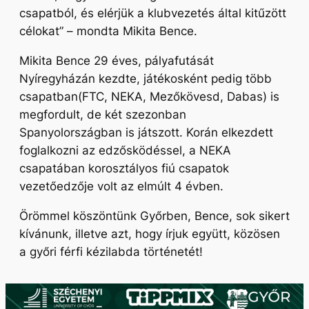
csapatból, és elérjük a klubvezetés által kitűzött
célokat”
– mondta Mikita Bence.
Mikita Bence 29 éves, pályafutását
Nyíregyházán kezdte, játékosként pedig több
csapatban(FTC, NEKA, Mezőkövesd, Dabas) is
megfordult, de két szezonban
Spanyolországban is játszott. Korán elkezdett
foglalkozni az edzősködéssel, a NEKA
csapatában korosztályos fiú csapatok
vezetőedzője volt az elmúlt 4 évben.
Örömmel köszöntünk Győrben, Bence, sok sikert
kívánunk, illetve azt, hogy írjuk együtt, közösen
a győri férfi kézilabda történetét!