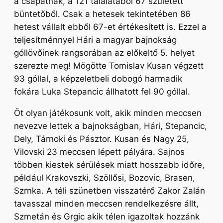
a csapatnak, a 121 találatából 67 született
büntetőből. Csak a hetesek tekintetében 86
hetest vállalt ebből 67-et értékesített is. Ezzel a
teljesítménnyel Hári a magyar bajnokság
góllövőinek rangsorában az előkeltő 5. helyet
szerezte meg! Mögötte Tomislav Kusan végzett
93 góllal, a képzeletbeli dobogó harmadik
fokára Luka Stepancic állhatott fel 90 góllal.
Öt olyan játékosunk volt, akik minden meccsen
nevezve lettek a bajnokságban, Hári, Stepancic,
Dely, Tárnoki és Pásztor. Kusan és Nagy 25,
Vilovski 23 meccsen lépett pályára. Sajnos
többen kiestek sérülések miatt hosszabb időre,
például Krakovszki, Szöllősi, Bozovic, Brasen,
Szrnka. A téli szünetben visszatérő Zakor Zalán
tavasszal minden meccsen rendelkezésre állt,
Szmetán és Grgic akik télen igazoltak hozzánk