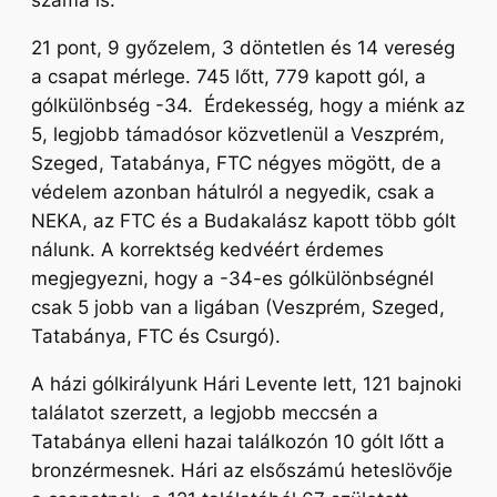
száma is.
21 pont, 9 győzelem, 3 döntetlen és 14 vereség
a csapat mérlege. 745 lőtt, 779 kapott gól, a
gólkülönbség -34. Érdekesség, hogy a miénk az
5, legjobb támadósor közvetlenül a Veszprém,
Szeged, Tatabánya, FTC négyes mögött, de a
védelem azonban hátulról a negyedik, csak a
NEKA, az FTC és a Budakalász kapott több gólt
nálunk. A korrektség kedvéért érdemes
megjegyezni, hogy a -34-es gólkülönbségnél
csak 5 jobb van a ligában (Veszprém, Szeged,
Tatabánya, FTC és Csurgó).
A házi gólkirályunk Hári Levente lett, 121 bajnoki
találatot szerzett, a legjobb meccsén a
Tatabánya elleni hazai találkozón 10 gólt lőtt a
bronzérmesnek. Hári az elsőszámú heteslövője