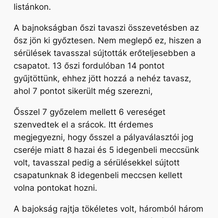
listánkon.
A bajnokságban őszi tavaszi összevetésben az
ősz jön ki győztesen. Nem meglepő ez, hiszen a
sérülések tavasszal sújtották erőteljesebben a
csapatot. 13 őszi fordulóban 14 pontot
gyűjtöttünk, ehhez jött hozzá a nehéz tavasz,
ahol 7 pontot sikerült még szerezni,
Ősszel 7 győzelem mellett 6 vereséget
szenvedtek el a srácok. Itt érdemes
megjegyezni, hogy ősszel a pályaválasztói jog
cseréje miatt 8 hazai és 5 idegenbeli meccsünk
volt, tavasszal pedig a sérülésekkel sújtott
csapatunknak 8 idegenbeli meccsen kellett
volna pontokat hozni.
A bajokság rajtja tökéletes volt, háromból három