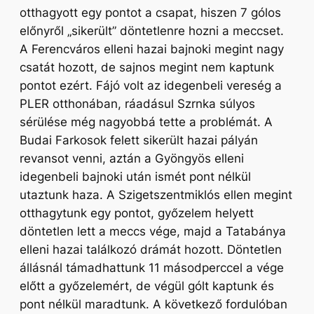
otthagyott egy pontot a csapat, hiszen 7 gólos
előnyről „sikerült” döntetlenre hozni a meccset.
A Ferencváros elleni hazai bajnoki megint nagy
csatát hozott, de sajnos megint nem kaptunk
pontot ezért. Fájó volt az idegenbeli vereség a
PLER otthonában, ráadásul Szrnka súlyos
sérülése még nagyobbá tette a problémát. A
Budai Farkosok felett sikerült hazai pályán
revansot venni, aztán a Gyöngyös elleni
idegenbeli bajnoki után ismét pont nélkül
utaztunk haza. A Szigetszentmiklós ellen megint
otthagytunk egy pontot, győzelem helyett
döntetlen lett a meccs vége, majd a Tatabánya
elleni hazai találkozó drámát hozott. Döntetlen
állásnál támadhattunk 11 másodperccel a vége
előtt a győzelemért, de végül gólt kaptunk és
pont nélkül maradtunk. A következő fordulóban