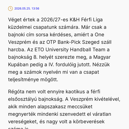
2026.05.25. 13:56
Véget értek a 2026/27-es K&H Férfi Liga
küzdelmei csapatunk számára. Már csak a
bajnoki cím sorsa kérdéses, amiért a One
Veszprém és az OTP Bank-Pick Szeged száll
harcba. Az ETO University Handball Team a
bajnokság 8. helyét szerezte meg, a Magyar
Kupában pedig a IV. fordulóig jutott. Nézzük
meg a számok nyelvén mi van a csapat
teljesítménye mögött.
Régóta nem volt ennyire kaotikus a férfi
elsőosztályú bajnokság. A Veszprém kivételével,
akik minden alapszakasz meccsüket
megnyerték mindenki szenvedett el váratlan
vereségeket, és nagy volt a körbeverések