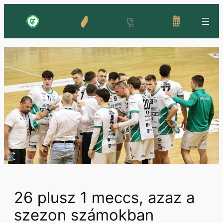
Skip
to
content
26 plusz 1 meccs, azaz a
szezon számokban