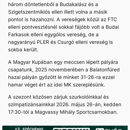
három döntetlenből a Budakalász és a
Szigetszentmiklós ellen illett volna a másik
pontot is hazahozni. A vereségek közül az FTC
elleni pontvesztésnél sokkal fájóbb volt a Budai
Farkasok elleni egygólos vereség, de a
nagyarányú PLER és Csurgó elleni vereség is
sokba került.
A Magyar Kupában egy meccsen lépett pályára
csapatunk, 2025 novemberében a Balatonfüred
hazai pályán győzött le minket 31-26-ra ezzel
hamar véget ért az idei MK szereplésünk.
A szezont közösen zárjuk szurkolóinkkal és
szimpatizánsainkkal 2026. május 26-án, kedden
17:30-tól a Magvassy Mihály Sportcsarnokban.