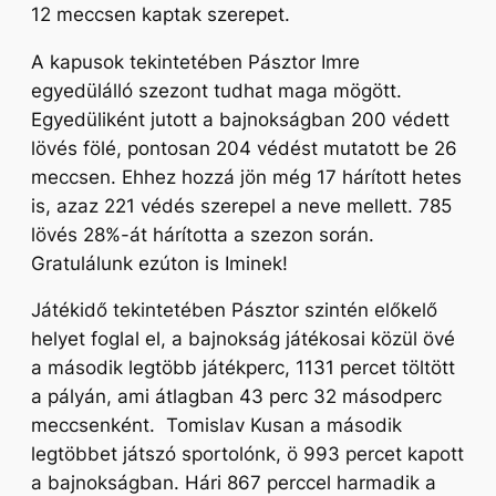
12 meccsen kaptak szerepet.
A kapusok tekintetében Pásztor Imre
egyedülálló szezont tudhat maga mögött.
Egyedüliként jutott a bajnokságban 200 védett
lövés fölé, pontosan 204 védést mutatott be 26
meccsen. Ehhez hozzá jön még 17 hárított hetes
is, azaz 221 védés szerepel a neve mellett. 785
lövés 28%-át hárította a szezon során.
Gratulálunk ezúton is Iminek!
Játékidő tekintetében Pásztor szintén előkelő
helyet foglal el, a bajnokság játékosai közül övé
a második legtöbb játékperc, 1131 percet töltött
a pályán, ami átlagban 43 perc 32 másodperc
meccsenként. Tomislav Kusan a második
legtöbbet játszó sportolónk, ö 993 percet kapott
a bajnokságban. Hári 867 perccel harmadik a