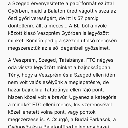
a Szeged érvényesítette a papírformát ezúttal
Győrben, majd a Balatonfüred vágott vissza az
őszi győri vereségért, de itt is 57 percig
döntetlenre állt a meccs… A BL-ből a nyolc
között kieső Veszprém Győrben is legyőzött
minket, Komlón pedig a szezon utolsó meccsén
megszereztük az első idegenbeli győzelmet.
A Veszprém, Szeged, Tatabánya, FTC négyes
oda vissza legyőzött minket a bajnokságban.
Tény, hogy a Veszprém és a Szeged ellen idén
nem volt valós esélyünk a meglepetésre, de
hazai bajnoki a Tatabánya ellen fájó pont,
hiszen közel volt a bravúr. Ugyanez a kategória
a mindkét FTC elleni meccs, kis szerencsével
közel lehetett volna pont, vagy pontok
megszerzése is. A Csurgó, a Budai Farkasok, a
Gyöngyös és a Balatonfüred ellen egy hazai