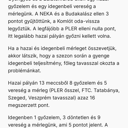
győzelem és egy idegenbeli vereség a
mérlegünk. A NEKA és a Budakalász ellen 3
pontot gyűjtöttünk, a Komlót oda-vissza
legyőztük. A legfájóbb a PLER elleni nulla pont,
itt legalább hazai pályán győzni kellett volna.
Ha a hazai és idegenbeli mérleget összevetjük,
akkor látszik, hogy a szezon során a gyenge
idegenbeli teljesítmény, főleg tavasszal okozta a
problémánkat.
Hazai pályán 13 meccsből 8 győzelem és 5
vereség a mérleg (PLER ősszel, FTC. Tatabánya,
Szeged, Veszprém tavasszal) azaz 16
megszerzett pont.
Idegenben 1 győzelem, 3 döntetlen és 9
vereség a mérlegünk, ami 5 pontot jelent. A