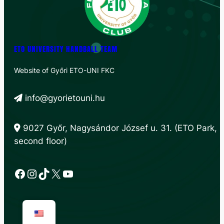
ETO UNIVERSITY HANDBALL TEAM
Website of Győri ETO-UNI FKC
info@gyorietouni.hu
9027 Győr, Nagysándor József u. 31. (ETO Park,
second floor)
Facebook
Instagram
TikTok
X
YouTube