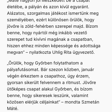
„Máté nagyon jól illeszkedett be a csapat
életébe, a pályán és azon kívül egyaránt.
Alázatos, szorgalmas játékost ismertünk meg
személyében, ezért különösen örülök, hogy
jövőre is zöld-fehérben szerepel majd. Bízom
benne, hogy nyártól még inkább vezető
szerepet tud kivívni magának a csapatban,
hiszen ehhez minden képessége és adottsága
megvan”
– nyilatkozta Uhlig Rita ügyvezető.
„
Örülök, hogy Győrben folytathatom a
pályafutásomat. Bár szezon közben, január
végén érkeztem a csapathoz, úgy érzem,
gyorsan sikerült felvennem a ritmust. Jövőre
ütőképes csapat alakul Győrben, és bízom
benne, hogy sikeresek leszünk, valamint
közösen elérjük céljainkat”
– mondta Szmetán
Máté.