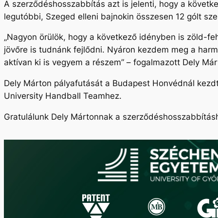
A szerződéshosszabbítás azt is jelenti, hogy a követ
legutóbbi, Szeged elleni bajnokin összesen 12 gólt szer
„Nagyon örülök, hogy a következő idényben is zöld-feh
jövőre is tudnánk fejlődni. Nyáron kezdem meg a har
aktívan ki is vegyem a részem
” – fogalmazott Dely Már
Dely Márton pályafutását a Budapest Honvédnál kezdte
University Handball Teamhez.
Gratulálunk Dely Mártonnak a szerződéshosszabbításho