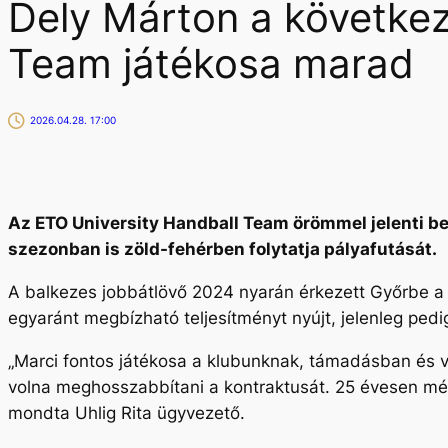
Dely Márton a következ
Team játékosa marad
2026.04.28. 17:00
Az ETO University Handball Team örömmel jelenti b
szezonban is zöld-fehérben folytatja pályafutását.
A balkezes jobbátlövő 2024 nyarán érkezett Győrbe 
egyaránt megbízható teljesítményt nyújt, jelenleg pedig
„Marci fontos játékosa a klubunknak, támadásban és vé
volna meghosszabbítani a kontraktusát. 25 évesen még
mondta Uhlig Rita ügyvezető.