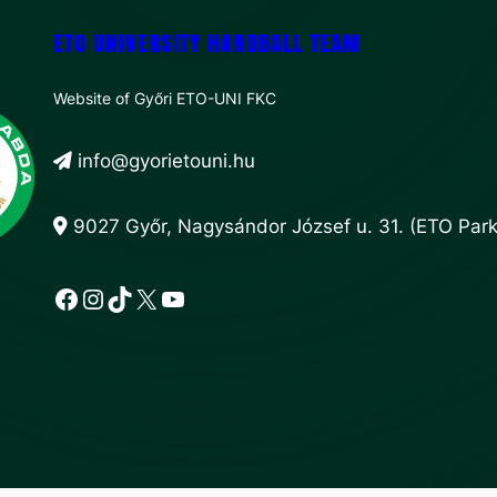
ETO UNIVERSITY HANDBALL TEAM
Website of Győri ETO-UNI FKC
info@gyorietouni.hu
9027 Győr, Nagysándor József u. 31. (ETO Park,
Facebook
Instagram
TikTok
X
YouTube