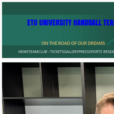
Skip
to
content
ETO UNIVERSITY HANDBALL TE
ON THE ROAD OF OUR DREAMS
NEWS
TEAM
CLUB
TICKETS
GALLERY
PRESS
SPORTS RESEA