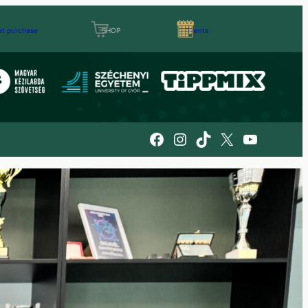
et purchase
SHOP
Events
Facebook
Instagram
TikTok
X
YouTube