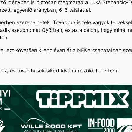
kező idényben is biztosan megmarad a Luka Stepancic–D
zett, egyenlő arányban, 6-6 találattal.
érben szerepelhetek. Továbbra is tele vagyok tervekkel
madik szezonomat Győrben, és az a célom, hogy minél n
ton.
, ezt követően kilenc éven át a NEKA csapataiban szer
z, és további sok sikert kívánunk zöld-fehérben!