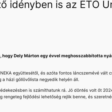
ő idényben is az ETO Un
e, hogy Dely Márton egy évvel meghosszabbította nyá
a NEKA együttesétől, és azóta fontos láncszemévé vál
 a házi góllövőlista negyedik helyén áll.
dekezésben is számíthatunk rá. Jó döntés volt őt 2024-
 rengeteg fejlődési lehetőség rejlik benne, és szeretn