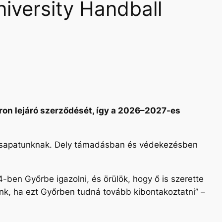
iversity Handball
ron lejáró szerződését, így a 2026–2027-es
t csapatunknak. Dely támadásban és védekezésben
ben Győrbe igazolni, és örülök, hogy ő is szerette
énk, ha ezt Győrben tudná tovább kibontakoztatni”
–