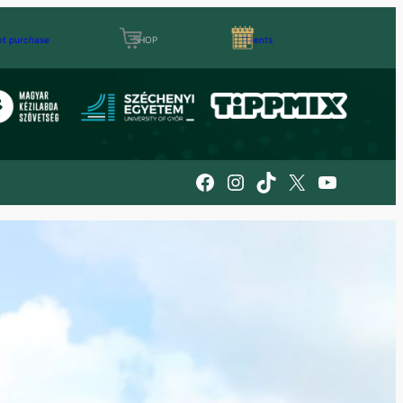
et purchase
SHOP
Events
Facebook
Instagram
TikTok
X
YouTube