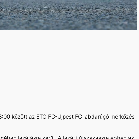
23:00 között az ETO FC-Újpest FC labdarúgó mérkőzés
égében lezárásra kerül. A lezárt útszakaszra ebben az