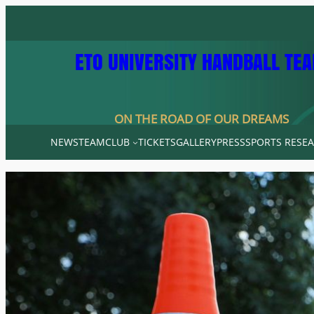
Skip
to
content
ETO UNIVERSITY HANDBALL TE
ON THE ROAD OF OUR DREAMS
NEWS
TEAM
CLUB
TICKETS
GALLERY
PRESS
SPORTS RESEA