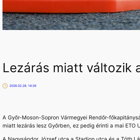
Lezárás miatt változik
2026.02.28. 14:26
A Győr-Moson-Sopron Vármegyei Rendőr-főkapitányság
miatt lezárás lesz Győrben, ez pedig érinti a mai ETO 
A Nagysándor József utca a Stadion utca és a Tóth Lás