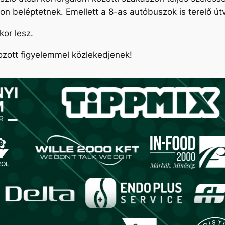
son beléptetnek. Emellett a 8-as autóbuszok is terelő ú
or lesz.
kozott figyelemmel közlekedjenek!