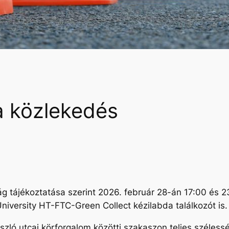
 a közlekedés
 tájékoztatása szerint 2026. február 28-án 17:00 és 
University HT-FTC-Green Collect kézilabda találkozót is.
zló utcai körforgalom közötti szakaszon teljes széless