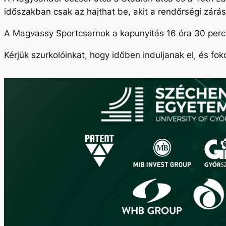
időszakban csak az hajthat be, akit a rendőrségi zárá
A Magvassy Sportcsarnok a kapunyitás 16 óra 30 perck
Kérjük szurkolóinkat, hogy időben induljanak el, és fo