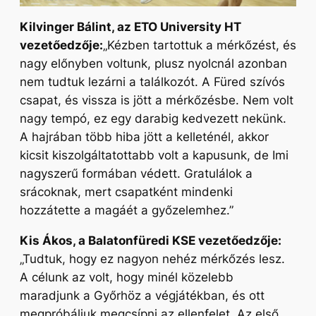
Kilvinger Bálint, az ETO University HT
vezetőedzője:
„Kézben tartottuk a mérkőzést, és
nagy előnyben voltunk, plusz nyolcnál azonban
nem tudtuk lezárni a találkozót. A Füred szívós
csapat, és vissza is jött a mérkőzésbe. Nem volt
nagy tempó, ez egy darabig kedvezett nekünk.
A hajrában több hiba jött a kelleténél, akkor
kicsit kiszolgáltatottabb volt a kapusunk, de Imi
nagyszerű formában védett. Gratulálok a
srácoknak, mert csapatként mindenki
hozzátette a magáét a győzelemhez.”
Kis Ákos, a Balatonfüredi KSE vezetőedzője:
„Tudtuk, hogy ez nagyon nehéz mérkőzés lesz.
A célunk az volt, hogy minél közelebb
maradjunk a Győrhöz a végjátékban, és ott
megpróbáljuk megcsípni az ellenfelet. Az első