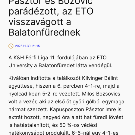
Pásztor és Bozovic
parádézott, az ETO
visszavágott a
Balatonfürednek
2025.11.30. 21:15
A K&H Férfi Liga 11. fordulójában az ETO
University a Balatonfüredet látta vendégül.
Kiválóan indította a találkozót Kilvinger Bálint
együttese, hiszen a 6. percben 4-1-re, majd a
nyolcadikban 5-2-re vezetett. Milos Bozsovics
volt a vezér, aki az első öt győri gólból egymaga
hármat szerzett. Kapusposzton Pásztor Imre is
extrát hozott, negyed óra alatt hat füredi lövést
is hatástalanított, és 50 %-os védési
hatékonyságot produkált. 6-6-nál egy 4-1-es