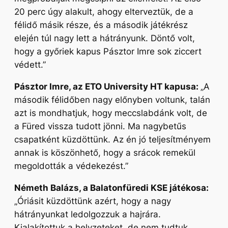
20 perc úgy alakult, ahogy elterveztük, de a
félidő másik része, és a második játékrész
elején túl nagy lett a hátrányunk. Döntő volt,
hogy a győriek kapus Pásztor Imre sok ziccert
védett.”
Pásztor Imre, az ETO University HT kapusa:
„A
második félidőben nagy előnyben voltunk, talán
azt is mondhatjuk, hogy meccslabdánk volt, de
a Füred vissza tudott jönni. Ma nagybetűs
csapatként küzdöttünk. Az én jó teljesítményem
annak is köszönhető, hogy a srácok remekül
megoldották a védekezést.”
Németh Balázs, a Balatonfüredi KSE játékosa:
„Óriásit küzdöttünk azért, hogy a nagy
hátrányunkat ledolgozzuk a hajrára.
Kialakítottuk a helyzeteket, de nem tudtuk