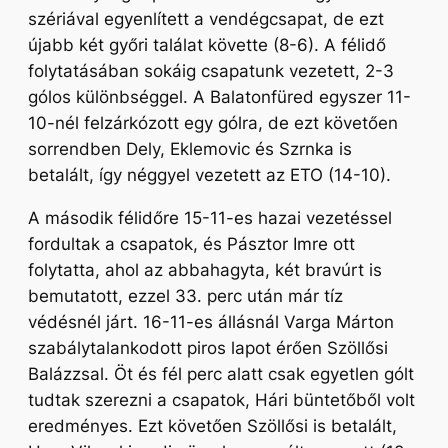
szériával egyenlített a vendégcsapat, de ezt
újabb két győri találat követte (8-6). A félidő
folytatásában sokáig csapatunk vezetett, 2-3
gólos különbséggel. A Balatonfüred egyszer 11-
10-nél felzárkózott egy gólra, de ezt követően
sorrendben Dely, Eklemovic és Szrnka is
betalált, így néggyel vezetett az ETO (14-10).
A második félidőre 15-11-es hazai vezetéssel
fordultak a csapatok, és Pásztor Imre ott
folytatta, ahol az abbahagyta, két bravúrt is
bemutatott, ezzel 33. perc után már tíz
védésnél járt. 16-11-es állásnál Varga Márton
szabálytalankodott piros lapot érően Szöllősi
Balázzsal. Öt és fél perc alatt csak egyetlen gólt
tudtak szerezni a csapatok, Hári büntetőből volt
eredményes. Ezt követően Szöllősi is betalált,