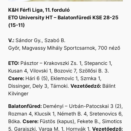
K&H Férfi Liga, 11. forduló
ETO University HT – Balatonfüredi KSE 28-25
(15-11)
V.:
Sándor Gy., Szabó B.
Győr, Magvassy Mihály Sportcsarnok, 700 néző
ETO:
Pásztor – Krakovszki Zs. 1, Stepancic 1,
Kusan 4, Vilovski 1, Bozovic 7, Szöllősi B. 3.
Csere:
Hári 6 (5), Eklemovic 1, Szrnka 1,
Dissinger, Dely 3, Tárnoki.
Vezetőedző:
Bálint
Kilvinger
Balatonfüred:
Deményi – Urbán-Patocskai 3 (2),
Rozman 4, Klucsik 1, Németh B. 4, Sretenovics 6,
Bóka.
Csere:
Füstös (kapus), Fekete B., Simotics
5, Garajszki, Varga M. 1, Hornyák 1.
Vezetőedző: