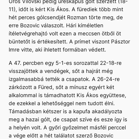
Uros Vilovski pedig üreskapus gólt szerzett (18-
11), időt is kért Kis Ákos. A fürediek több mint
hét perces gólcsendjét Rozman törte meg, de
erre Bozovic válaszolt. Hári kíméletlen
ítéletvégrehajtó volt ezen a meccsen ötből öt
büntetőt is értékesített. A prímet viszont Pásztor
Imre vitte, aki ihletett formában védett.
A 47. percben egy 5-1-es sorozattal 22-18-re
visszajöttek a vendégek, sőt a hajrát még
izgalmasabbá tették a csapatok. A 26-24-re
zárkózott a Füred, sőt a mínusz egyért két
alkalommal is támadhatott Kis Ákos együttese,
de ezekkel a lehetőséggel nem tudott élni.
Támadásban kétszer is a kapufa akadályozta
meg a hazai gólt, de csapat szíve és esze így is
a helyén volt. A győri győzelmet másfél perccel
a vége előtt a hét találatot szerző Bozovic