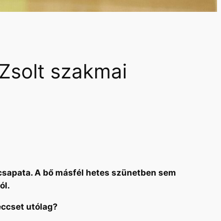
 Zsolt szakmai
 csapata. A bő másfél hetes szünetben sem
ól.
eccset utólag?