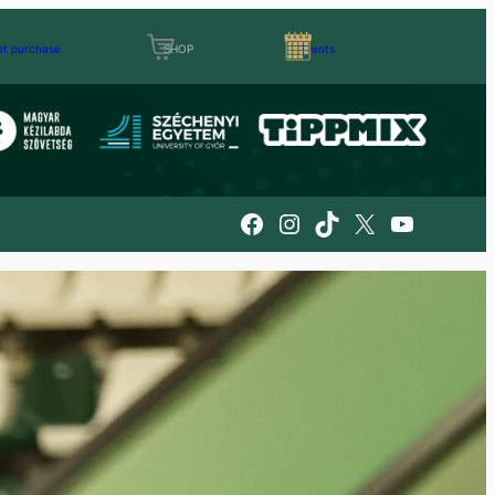
et purchase
SHOP
Events
Facebook
Instagram
TikTok
X
YouTube