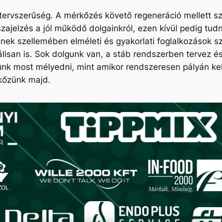
tervszerűség. A mérkőzés követő regeneráció mellett sze
zajelzés a jól működő dolgainkról, ezen kívül pedig tud
nnek szellemében elméleti és gyakorlati foglalkozások 
lisan is. Sok dolgunk van, a stáb rendszerben tervez és 
unk most mélyedni, mint amikor rendszeresen pályán kel
érkőzünk majd.