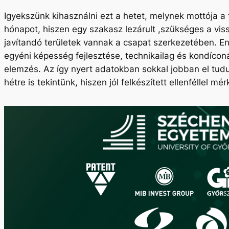
Igyekszünk kihasználni ezt a hetet, melynek mottója a 
hónapot, hiszen egy szakasz lezárult ,szükséges a viss
javítandó területek vannak a csapat szerkezetében. E
egyéni képesség fejlesztése, technikailag és kondíconá
elemzés. Az így nyert adatokban sokkal jobban el tud
hétre is tekintünk, hiszen jól felkészített ellenféllel m