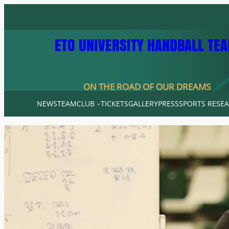
Skip
to
content
ETO UNIVERSITY HANDBALL TE
ON THE ROAD OF OUR DREAMS
NEWS
TEAM
CLUB
TICKETS
GALLERY
PRESS
SPORTS RESEA