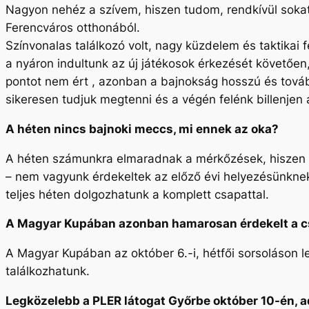
Nagyon nehéz a szívem, hiszen tudom, rendkívül sokat
Ferencváros otthonából.
Színvonalas találkozó volt, nagy küzdelem és taktikai 
a nyáron indultunk az új játékosok érkezését követően
pontot nem ért , azonban a bajnokság hosszú és továb
sikeresen tudjuk megtenni és a végén felénk billenjen 
A héten nincs bajnoki meccs, mi ennek az oka?
A héten számunkra elmaradnak a mérkőzések, hiszen 
– nem vagyunk érdekeltek az előző évi helyezésünknek 
teljes héten dolgozhatunk a komplett csapattal.
A Magyar Kupában azonban hamarosan érdekelt a csa
A Magyar Kupában az október 6.-i, hétfői sorsoláson les
találkozhatunk.
Legközelebb a PLER látogat Győrbe október 10-én, a