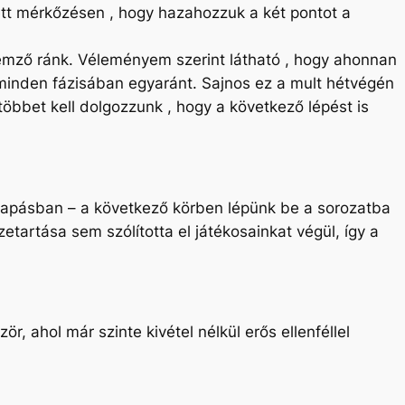
ett mérkőzésen , hogy hazahozzuk a két pontot a
ellemző ránk. Véleményem szerint látható , hogy ahonnan
k minden fázisában egyaránt. Sajnos ez a mult hétvégén
öbbet kell dolgozzunk , hogy a következő lépést is
apásban – a következő körben lépünk be a sorozatba
artása sem szólította el játékosainkat végül, így a
, ahol már szinte kivétel nélkül erős ellenféllel