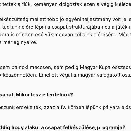
 tettek a fiúk, keményen dolgoztak ezen a végig kiélez
felkészültség mellett több jó egyéni teljesítmény volt j
, tudtunk előre lépni a csapat struktúrájában és a játé
bra is minden esélyük megvan céljaink elérésére. Még t
a mérleg nyelve.
sem bajnoki meccsen, sem pedig Magyar Kupa összecs
köszönhetően. Emellett végül a magyar válogatott összet
pat. Mikor lesz ellenfelünk?
zünk érdekeltek, azaz a IV. körben lépünk pályára először
ddig hogy alakul a csapat felkészülése, programja?