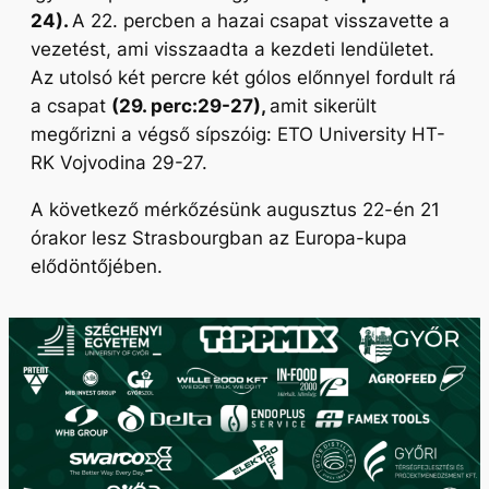
24).
A 22. percben a hazai csapat visszavette a
vezetést, ami visszaadta a kezdeti lendületet.
Az utolsó két percre két gólos előnnyel fordult rá
a csapat
(29. perc:29-27),
amit sikerült
megőrizni a végső sípszóig: ETO University HT-
RK Vojvodina 29-27.
A következő mérkőzésünk augusztus 22-én 21
órakor lesz Strasbourgban az Europa-kupa
elődöntőjében.