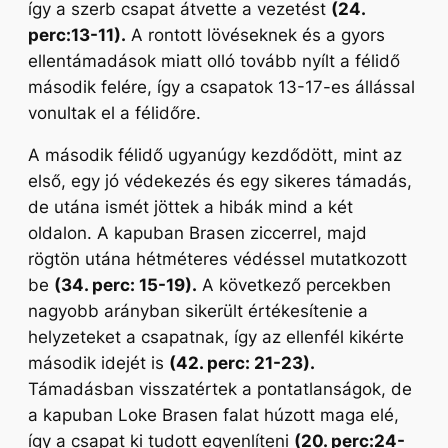
így a szerb csapat átvette a vezetést
(24.
perc:13-11).
A rontott lövéseknek és a gyors
ellentámadások miatt olló tovább nyílt a félidő
második felére, így a csapatok 13-17-es állással
vonultak el a félidőre.
A második félidő ugyanúgy kezdődött, mint az
első, egy jó védekezés és egy sikeres támadás,
de utána ismét jöttek a hibák mind a két
oldalon. A kapuban Brasen ziccerrel, majd
rögtön utána hétméteres védéssel mutatkozott
be
(34. perc: 15-19).
A következő percekben
nagyobb arányban sikerült értékesítenie a
helyzeteket a csapatnak, így az ellenfél kikérte
második idejét is
(42. perc: 21-23).
Támadásban visszatértek a pontatlanságok, de
a kapuban Loke Brasen falat húzott maga elé,
így a csapat ki tudott egyenlíteni
(20. perc:24-