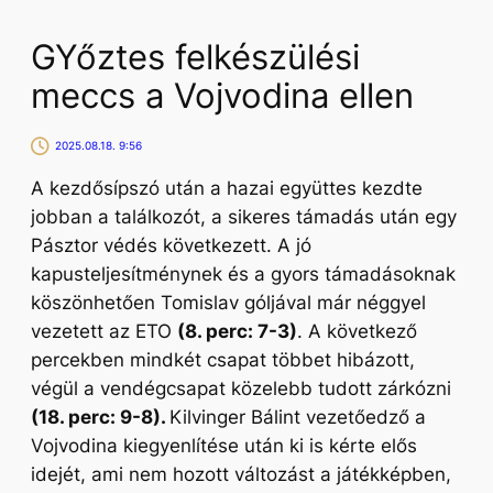
GYőztes felkészülési
meccs a Vojvodina ellen
2025.08.18. 9:56
A kezdősípszó után a hazai együttes kezdte
jobban a találkozót, a sikeres támadás után egy
Pásztor védés következett. A jó
kapusteljesítménynek és a gyors támadásoknak
köszönhetően Tomislav góljával már néggyel
vezetett az ETO
(8. perc: 7-3)
. A következő
percekben mindkét csapat többet hibázott,
végül a vendégcsapat közelebb tudott zárkózni
(18. perc: 9-8).
Kilvinger Bálint vezetőedző a
Vojvodina kiegyenlítése után ki is kérte elős
idejét, ami nem hozott változást a játékképben,