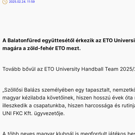
2025.02.24. 11:59
A Balatonfüred együttesétől érkezik az ETO Universi
magára a zöld-fehér ETO mezt.
Tovább bővül az ETO University Handball Team 2025/20
„Szöllősi Balázs személyében egy tapasztalt, nemzetköz
magyar kézilabda követőinek, hiszen hosszú évek óta 
illeszkedik a csapatunkba, hiszen harcossága és rutinj
UNI FKC Kft. ügyvezetője.
A több neves magyar klubnál is megfordult játékos besz