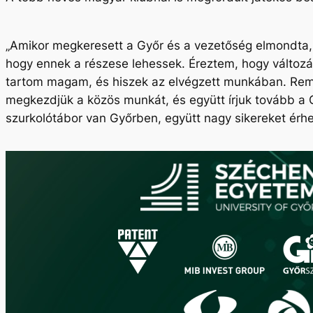
„Amikor megkeresett a Győr és a vezetőség elmondta, m
hogy ennek a részese lehessek. Éreztem, hogy változá
tartom magam, és hiszek az elvégzett munkában. Remé
megkezdjük a közös munkát, és együtt írjuk tovább a 
szurkolótábor van Győrben, együtt nagy sikereket érhetü