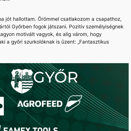
upa jót hallottam. Örömmel csatlakozom a csapathoz,
rtól Győrben fogok játszani. Pozitív személyiségnek
gyon motivált vagyok, és alig várom, hogy
ki a győri szurkolóknak is üzent: „
Fantasztikus