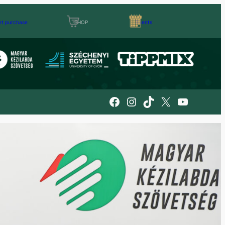
et purchase
SHOP
Events
Facebook
Instagram
TikTok
X
YouTube