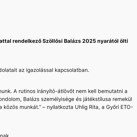
ttal rendelkező Szöllősi Balázs 2025 nyarától ölti
latait az igazolással kapcsolatban.
nunk. A rutinos irányító-átlövőt nem kell bemutatni a
ondolom, Balázs személyisége és játékstílusa remekül
l a közös munkát.”
– nyilatkozta Uhlig Rita, a Győri ETO-
knak.