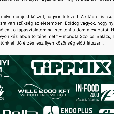
ilyen projekt készül, nagyon tetszett. A stábról is cs
sra van szükség az életemben. Boldog vagyok, hogy nyá
lem, a tapasztalatommal segíteni tudom a csapatot. Na
Győri kézilabda történelmét.”
– mondta Szöllősi Balázs, a
nk el. Jó érzés lesz ilyen közönség előtt játszani.”