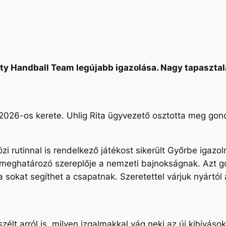
ty Handball Team legújabb igazolása. Nagy tapasztala
26-os kerete. Uhlig Rita ügyvezető osztotta meg gondo
i rutinnal is rendelkező játékost sikerült Győrbe igazol
meghatározó szereplője a nemzeti bajnokságnak. Azt g
a sokat segíthet a csapatnak. Szeretettel várjuk nyártó
élt arról is, milyen izgalmakkal vág neki az új kihíváso