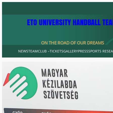
Skip
to
content
ETO UNIVERSITY HANDBALL TE
ON THE ROAD OF OUR DREAMS
NEWS
TEAM
CLUB
TICKETS
GALLERY
PRESS
SPORTS RESEA