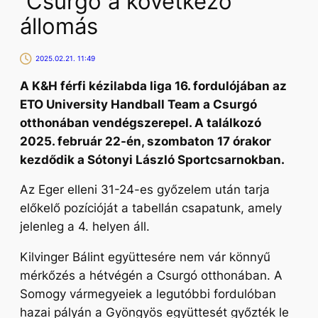
Csurgó a következő
állomás
2025.02.21. 11:49
A K&H férfi kézilabda liga 16. fordulójában az
ETO University Handball Team a Csurgó
otthonában vendégszerepel. A találkozó
2025. február 22-én, szombaton 17 órakor
kezdődik a Sótonyi László Sportcsarnokban.
Az Eger elleni 31-24-es győzelem után tarja
előkelő pozícióját a tabellán csapatunk, amely
jelenleg a 4. helyen áll.
Kilvinger Bálint együttesére nem vár könnyű
mérkőzés a hétvégén a Csurgó otthonában. A
Somogy vármegyeiek a legutóbbi fordulóban
hazai pályán a Gyöngyös együttesét győzték le