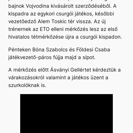
bajnok Vojvodina kivásárolt szerződéséből. A
kispadra az egykori csurgói játékos, későbbi
vezetőedző Alem Toskic tér vissza. Az új
trénernek az ETO elleni mérkőzés lesz az első
hivatalos tétmérkőzése újra a csurgói kispadon.
Pénteken Bóna Szabolcs és Földesi Csaba
játékvezető-páros fújja majd a sípot.
A mérkőzés előtt Ásványi Gellértet kérdeztük a
várakozásokról valamint a játékos üzent a
szurkolóknak is.