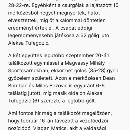
28-22-re. Egyébként a csurgóiak a lejátszott 15
mérkőzésből négyet megnyertek, hatot
elvesztettek, míg öt alkalommal döntetlen
eredményt értek el. A csapat eddigi
legeredményesebb játékosa a 62 gólig jutó
Aleksa Tufegdzic.
A két együttes legutóbb szeptember 20-án
találkozott egymással a Magvassy Mihály
Sportcsarnokban, ekkor hét gólos (35-28) győri
győzelem született. Azon a mérkőzésen Dean
Bombac és Milos Bozovic is egyaránt 6-6
találatig jutott, míg másik oldalon Aleksa
Tufegdzic (6) szerezte a legtöbb gólt.
Ami fontos hír még a találkozót megelőzően,
hogy február 16-án távozott a vezetőedzői
pozícióból Vladan Matics, akit a vajdasági