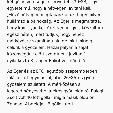
két gólos vereséget szenvedett (30-28). Így
egyértelmű, hogy a hétvégén javítani kell.
„Előző hétvégén megtapasztaltuk, hogy milyen
hullámzó a bajnokság. Az Eger is megmutatta,
hogy komolyan kell őket venni. Így is készültünk
egész héten, mert tudjuk, hogy nehéz
mérkőzésre számíthatunk, de mint mindig
célunk a győzelem. Hazai pályán a saját
közönségünk előtt szeretnénk javítani”
–
nyilatkozta Kilvinger Bálint vezetőedző.
Az Eger és az ETO legutóbb szeptemberben
találkozott egymással, ahol 26-35-ös győri
győzelem született. A mérkőzésen a
legeredményesebb játékos győri oldalról Balogh
Zsolt volt 10 lőtt góllal, míg a másik oldalon
Zennadi Abdeldjalil 6 gólig jutott.