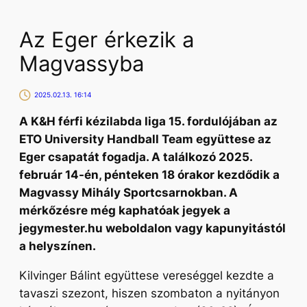
Az Eger érkezik a
Magvassyba
2025.02.13. 16:14
A K&H férfi kézilabda liga 15. fordulójában az
ETO University Handball Team együttese az
Eger csapatát fogadja. A találkozó 2025.
február 14-én, pénteken 18 órakor kezdődik a
Magvassy Mihály Sportcsarnokban. A
mérkőzésre még kaphatóak jegyek a
jegymester.hu weboldalon vagy kapunyitástól
a helyszínen.
Kilvinger Bálint együttese vereséggel kezdte a
tavaszi szezont, hiszen szombaton a nyitányon