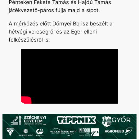
Pénteken Fekete Tamás és Hajdú Tamás
játékvezető-páros fújja majd a sípot.
A mérkőzés előtt Dörnyei Borisz beszélt a
hétvégi vereségről és az Eger elleni
felkészülésről is.