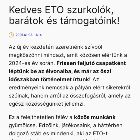
Kedves ETO szurkolók,
barátok és támogatóink!
2025.01.03. 11:14
Az új év kezdetén szeretnénk szívből
megköszönni mindazt, amit közösen elértünk a
2024-es év során.
Frissen feljutó csapatként
léptünk be az élvonalba, és már az őszi
időszakban történelmet írtunk!
Az
eredményeink nemcsak a pályán elért sikerekről
szólnak, hanem arról az összefogásról, amely az
egész közösségünket jellemzi.
Ez a felejthetetlen félév a
közös munkánk
gyümölcse. Edzőink, játékosaink, a háttérben
dolgozó stáb és mindenki, aki az ETO-t