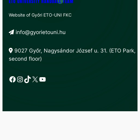
ETO UNIVERSITY HANDBALL TEAM
Website of Győri ETO-UNI FKC
info@gyorietouni.hu
9027 Győr, Nagysándor József u. 31. (ETO Park,
second floor)
Facebook
Instagram
TikTok
X
YouTube