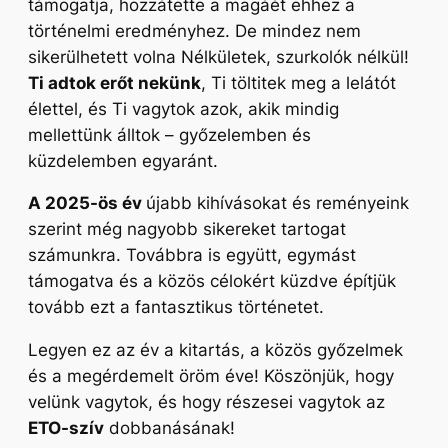
támogatja, hozzátette a magáét ehhez a
történelmi eredményhez. De mindez nem
sikerülhetett volna Nélkületek, szurkolók nélkül!
Ti adtok erőt nekünk
, Ti töltitek meg a lelátót
élettel, és Ti vagytok azok, akik mindig
mellettünk álltok – győzelemben és
küzdelemben egyaránt.
A 2025-ös év
újabb kihívásokat és reményeink
szerint még nagyobb sikereket tartogat
számunkra. Továbbra is együtt, egymást
támogatva és a közös célokért küzdve építjük
tovább ezt a fantasztikus történetet.
Legyen ez az év a kitartás, a közös győzelmek
és a megérdemelt öröm éve! Köszönjük, hogy
velünk vagytok, és hogy részesei vagytok az
ETO-szív
dobbanásának!