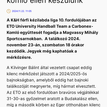
komló ellen készülünk
2024.11.22. 11:05
A K&H férfi kézilabda liga 10. fordulójában az
ETO University Handball Team a Carbonex-
Komló együttesét fogadja a Magvassy Mihály
Sportcsarnokban. A találkozó 2024.
november 23-án, szombaton 18 órakor
kezdődik. Jegyek még kaphatóak a
mérkőzésre.
A Kilvinger Bálint által vezetett csapat eddig
kilenc mérkőzést játszott a 2024/2025-ös
bajnokságban, amelyből eddig hat bajnoki
találkozóját megnyerte, míg hármat elvesztett.
Az ETO az első fordulóban bravúros végjátékkal
31-30-as győzelmet aratott a Budakalász ellen,
míg a második körben az Eger otthonában kilenc