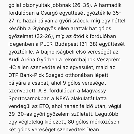
góllal bizonyultak jobbnak (26-35). A harmadik
fordulóban a Csurgó együttesét győzték le 35-
27-re hazai pályán a győri srácok, míg egy héttel
később a Gyöngyös ellen arattak hat gólos
győzelmet (32-26), míg az ötödik fordulóban
idegenben a PLER-Budapest (31-38) együttesét
győzték le. A bajnokságbeli első vereségét az
Audi Aréna Győrben a rekordbajnok Veszprém
HC ellen szenvedte el az egyesület, majd az
OTP Bank-Pick Szeged otthonában lépett
pályára a csapat, ahol 9 gólos vereséget
szenvedett. A 8. fordulóban a Magvassy
Sportcsarnokban a NEKA alakulatát látta
vendégül az ETO, ahol nehéz félidő után, végül
39-30-as győri győzelem született. Legutóbb
egy végletekig kiélezett, 80 gólos mérkőzésen
két gólos vereséget szenvedtek Dean