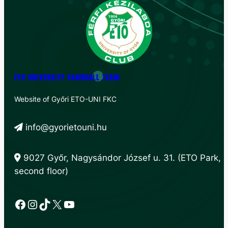
ETO UNIVERSITY HANDBALL TEAM
Website of Győri ETO-UNI FKC
info@gyorietouni.hu
9027 Győr, Nagysándor József u. 31. (ETO Park,
second floor)
Facebook
Instagram
TikTok
X
YouTube