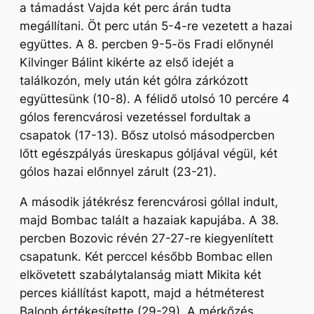
a támadást Vajda két perc árán tudta
megállítani. Öt perc után 5-4-re vezetett a hazai
együttes. A 8. percben 9-5-ös Fradi előnynél
Kilvinger Bálint kikérte az első idejét a
találkozón, mely után két gólra zárkózott
együttesünk (10-8). A félidő utolsó 10 percére 4
gólos ferencvárosi vezetéssel fordultak a
csapatok (17-13). Bősz utolsó másodpercben
lőtt egészpályás üreskapus góljával végül, két
gólos hazai előnnyel zárult (23-21).
A második játékrész ferencvárosi góllal indult,
majd Bombac talált a hazaiak kapujába. A 38.
percben Bozovic révén 27-27-re kiegyenlített
csapatunk. Két perccel később Bombac ellen
elkövetett szabálytalanság miatt Mikita két
perces kiállítást kapott, majd a hétméterest
Balogh értékesítette (29-29). A mérkőzés