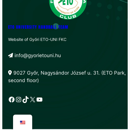
ETO UNIVERSITY HANDBALL TEAM
Website of Győri ETO-UNI FKC
info@gyorietouni.hu
9027 Győr, Nagysándor József u. 31. (ETO Park,
second floor)
Facebook
Instagram
TikTok
X
YouTube