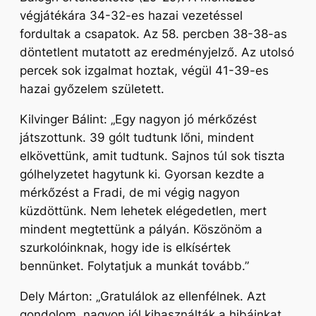
végjátékára 34-32-es hazai vezetéssel
fordultak a csapatok. Az 58. percben 38-38-as
döntetlent mutatott az eredményjelző. Az utolsó
percek sok izgalmat hoztak, végül 41-39-es
hazai győzelem született.
Kilvinger Bálint:
„Egy nagyon jó mérkőzést
játszottunk. 39 gólt tudtunk lőni, mindent
elkövettünk, amit tudtunk. Sajnos túl sok tiszta
gólhelyzetet hagytunk ki. Gyorsan kezdte a
mérkőzést a Fradi, de mi végig nagyon
küzdöttünk. Nem lehetek elégedetlen, mert
mindent megtettünk a pályán. Köszönöm a
szurkolóinknak, hogy ide is elkísértek
bennünket. Folytatjuk a munkát tovább.”
Dely Márton:
„Gratulálok az ellenfélnek. Azt
gondolom, nagyon jól kihasználták a hibáinkat.