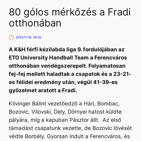
80 gólos mérkőzés a Fradi
otthonában
2024.11.16. 18:32
A K&H férfi kézilabda liga 9. fordulójában az
ETO University Handball Team a Ferencváros
otthonában vendégszerepelt. Folyamatosan
fej-fej mellett haladtak a csapatok és a 23-21-
es félidei eredmény után, végül 41-39-es
győzelmet aratott a Fradi.
Kilvinger Bálint vezetőedző a Hári, Bombac,
Bozovic, Vilovski, Dely, Dörnyei hatost küldte
pályára, míg a kapuban Pásztor állt. Az első
támadást csapatunk vezette, de Bozovic lövését
védte Borbély. Gyorsan indult a Ferencváros, és