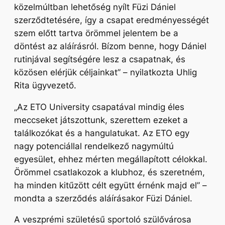
közelmúltban lehetőség nyílt Füzi Dániel
szerződtetésére, így a csapat eredményességét
szem előtt tartva örömmel jelentem be a
döntést az aláírásról. Bízom benne, hogy Dániel
rutinjával segítségére lesz a csapatnak, és
közösen elérjük céljainkat”
– nyilatkozta Uhlig
Rita ügyvezető.
„Az ETO University csapatával mindig éles
meccseket játszottunk, szerettem ezeket a
találkozókat és a hangulatukat. Az ETO egy
nagy potenciállal rendelkező nagymúltú
egyesület, ehhez mérten megállapított célokkal.
Örömmel csatlakozok a klubhoz, és szeretném,
ha minden kitűzött célt együtt érnénk majd el”
–
mondta a szerződés aláírásakor Füzi Dániel.
A veszprémi születésű sportoló szülővárosa