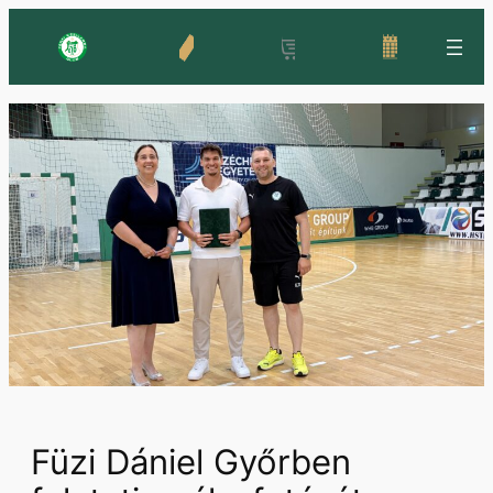
Ugrás
a
tartalomhoz
Füzi Dániel Győrben