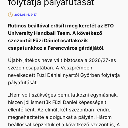
folytatja pályafutását
2026.06.16. 9:57
Rutinos beállóval erősíti meg keretét az ETO
University Handball Team. A következő
szezontól Füzi Dániel csatlakozik
csapatunkhoz a Ferencváros gárdájától.
Újabb játékos neve vált biztossá a 2026/27-es
szezon csapatában. A Veszprémben
nevelkedett Füzi Dániel nyártól Győrben folytatja
pályafutását.
„
Nem volt szükséges bemutatkozni egymásnak,
hiszen jól ismertük Füzi Dániel képességeit
ellenfélként. Az elmúlt két szezonban rendre
megnehezítette a dolgunkat a pályán. Három
beállóssal képzeltük el a következő szezont is, A