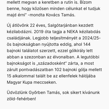
mellett megvan a keretben a rutin is. Bízom
benne, hogy közösen minden célunkat el tudjuk
majd érni”
-mondta Kovács Tamás.
Új átlövőnk 22 éves, Salgótarjánban kezdett
kézilabdázni. 2019 óta tagja a NEKA kézilabdás
családjának. Legjobb teljesítményét a 2024/25-
ös bajnokságban nyújtotta eddig, ahol 144
bajnoki találatot szerzett, ezzel gólkirály lett
abban a szezonban az élvonalban. A legutóbbi
bajnokságot is „századosként” zárta, a most
zárult pontvadászatban 102 bajnoki gólja mellett
15 alkalommal talált be az ellenfelek hálójába
Magyar Kupa meccseken.
Üdvözlünk Győrben Tamás, sok sikert kívánunk
zöld-fehérben!