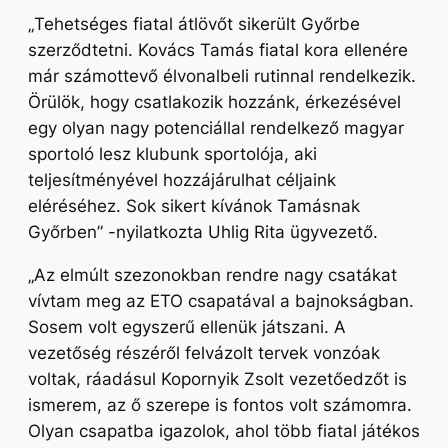
„
Tehetséges fiatal átlövőt sikerült Győrbe
szerződtetni. Kovács Tamás fiatal kora ellenére
már számottevő élvonalbeli rutinnal rendelkezik.
Örülök, hogy csatlakozik hozzánk, érkezésével
egy olyan nagy potenciállal rendelkező magyar
sportoló lesz klubunk sportolója, aki
teljesítményével hozzájárulhat céljaink
eléréséhez. Sok sikert kívánok Tamásnak
Győrben
” -nyilatkozta Uhlig Rita ügyvezető.
„Az elmúlt szezonokban rendre nagy csatákat
vívtam meg az ETO csapatával a bajnokságban.
Sosem volt egyszerű ellenük játszani. A
vezetőség részéről felvázolt tervek vonzóak
voltak, ráadásul Kopornyik Zsolt vezetőedzőt is
ismerem, az ő szerepe is fontos volt számomra.
Olyan csapatba igazolok, ahol több fiatal játékos