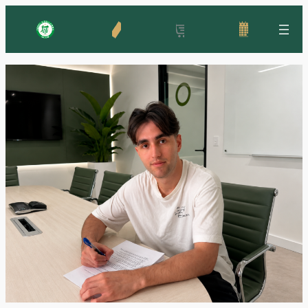
Ugrás
a
tartalomhoz