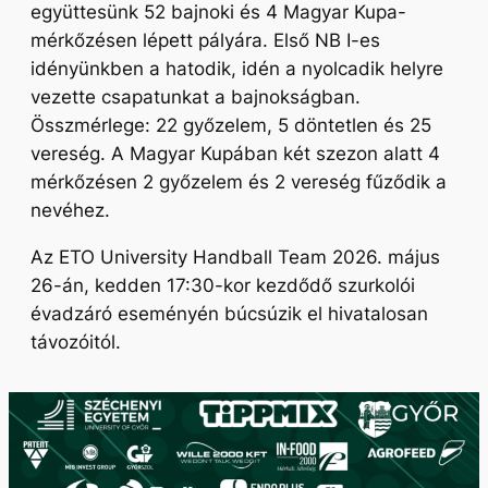
együttesünk 52 bajnoki és 4 Magyar Kupa-
mérkőzésen lépett pályára. Első NB I-es
idényünkben a hatodik, idén a nyolcadik helyre
vezette csapatunkat a bajnokságban.
Összmérlege: 22 győzelem, 5 döntetlen és 25
vereség. A Magyar Kupában két szezon alatt 4
mérkőzésen 2 győzelem és 2 vereség fűződik a
nevéhez.
Az ETO University Handball Team 2026. május
26-án, kedden 17:30-kor kezdődő szurkolói
évadzáró eseményén búcsúzik el hivatalosan
távozóitól.