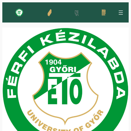
Ugrás
a
tartalomhoz