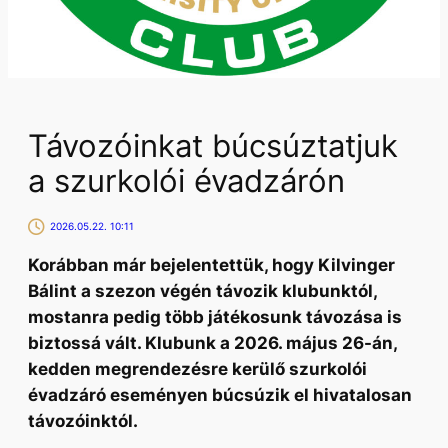
Távozóinkat búcsúztatjuk
a szurkolói évadzárón
2026.05.22. 10:11
Korábban már bejelentettük, hogy Kilvinger
Bálint a szezon végén távozik klubunktól,
mostanra pedig több játékosunk távozása is
biztossá vált. Klubunk a 2026. május 26-án,
kedden megrendezésre kerülő szurkolói
évadzáró eseményen búcsúzik el hivatalosan
távozóinktól.