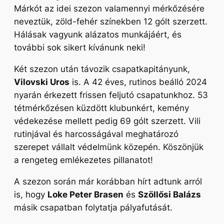
Márkót az idei szezon valamennyi mérkőzésére
neveztük, zöld-fehér színekben 12 gólt szerzett.
Hálásak vagyunk alázatos munkájáért, és
további sok sikert kívánunk neki!
Két szezon után távozik csapatkapitányunk,
Vilovski Uros
is. A 42 éves, rutinos beálló 2024
nyarán érkezett frissen feljutó csapatunkhoz. 53
tétmérkőzésen küzdött klubunkért, kemény
védekezése mellett pedig 69 gólt szerzett. Vili
rutinjával és harcosságával meghatározó
szerepet vállalt védelmünk közepén. Köszönjük
a rengeteg emlékezetes pillanatot!
A szezon során már korábban hírt adtunk arról
is, hogy
Loke Peter Brasen
és
Szöllősi Balázs
másik csapatban folytatja pályafutását.