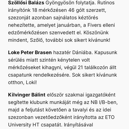
Szöllősi Balázs
Gyöngyösön folytatja. Rutinos
irányítónk 18 mérkőzésen 46 gólt szerzett,
szezonját azonban sajnálatos kéztörés
nehezítette, amelyet januárban, a Fivers elleni
edzőmérkőzésen szenvedett el. Köszönünk
mindent, Szőlő, további sok sikert kívánunk!
Loke Peter Brasen
hazatér Dániába. Kapusunk
sérülés miatt szintén kénytelen volt
mérkőzéseket kihagyni, végül 21 találkozón állt
csapatunk rendelkezésére. Sok sikert kívánunk
otthon, Loki!
Kilvinger Bálint
először szakmai igazgatóként
segítette klubunk munkáját még az NB I/B-ben,
majd a feljutást követően a tavalyi és az idei
szezonban vezetőedzőként irányította az ETO
University HT csapatát. Irányításával