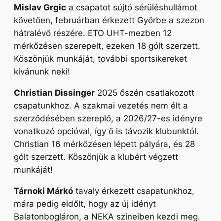
Mislav Grgic
a csapatot sújtó sérüléshullámot
követően, februárban érkezett Győrbe a szezon
hátralévő részére. ETO UHT-mezben 12
mérkőzésen szerepelt, ezeken 18 gólt szerzett.
Köszönjük munkáját, további sportsikereket
kívánunk neki!
Christian Dissinger
2025 őszén csatlakozott
csapatunkhoz. A szakmai vezetés nem élt a
szerződésében szereplő, a 2026/27-es idényre
vonatkozó opcióval, így ő is távozik klubunktól.
Christian 16 mérkőzésen lépett pályára, és 28
gólt szerzett. Köszönjük a klubért végzett
munkáját!
Tárnoki Márkó
tavaly érkezett csapatunkhoz,
mára pedig eldőlt, hogy az új idényt
Balatonbogláron, a NEKA színeiben kezdi meg.