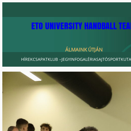
Ugrás
a
tartalomhoz
ETO UNIVERSITY HANDBALL TE
ÁLMAINK ÚTJÁN
HÍREK
CSAPAT
KLUB
JEGYINFO
GALÉRIA
SAJTÓ
SPORTKUTA