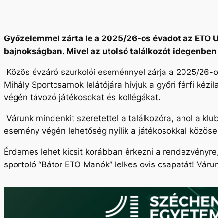
Győzelemmel zárta le a 2025/26-os évadot az ETO Uni
bajnokságban. Mivel az utolsó találkozót idegenben
Közös évzáró szurkolói eseménnyel zárja a 2025/26-o
Mihály Sportcsarnok lelátójára hívjuk a győri férfi ké
végén távozó játékosokat és kollégákat.
Várunk mindenkit szeretettel a találkozóra, ahol a klu
esemény végén lehetőség nyílik a játékosokkal közös
Érdemes lehet kicsit korábban érkezni a rendezvényre,
sportoló “Bátor ETO Manók” lelkes ovis csapatát! Vár