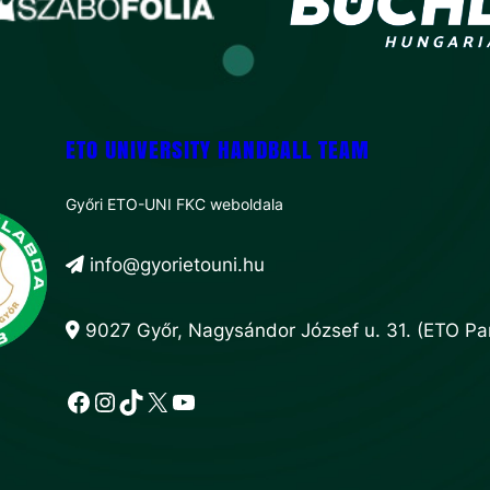
ETO UNIVERSITY HANDBALL TEAM
Győri ETO-UNI FKC weboldala
info@gyorietouni.hu
9027 Győr, Nagysándor József u. 31. (ETO Par
Facebook
Instagram
TikTok
X
YouTube