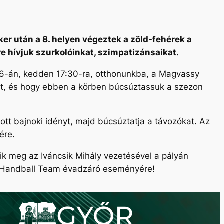
er után a 8. helyen végeztek a zöld-fehérek a
e hívjuk szurkolóinkat, szimpatizánsaikat.
26-án, kedden 17:30-ra, otthonunkba, a Magvassy
vadot, és hogy ebben a körben búcsúztassuk a szezon
ott bajnoki idényt, majd búcsúztatja a távozókat. Az
ére.
ik meg az Iváncsik Mihály vezetésével a pályán
ty Handball Team évadzáró eseményére!