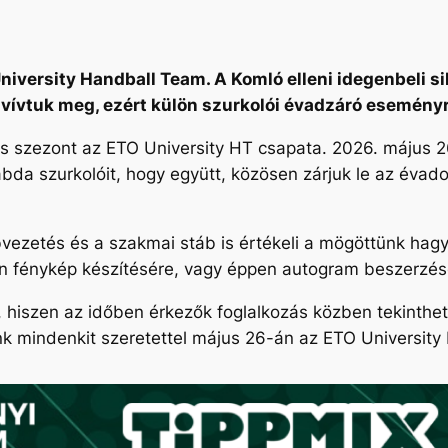
versity Handball Team. A Komló elleni idegenbeli sik
 vívtuk meg, ezért külön szurkolói évadzáró eseményr
s szezont az ETO University HT csapata. 2026. május 
zilabda szurkolóit, hogy együtt, közösen zárjuk le az é
bvezetés és a szakmai stáb is értékeli a mögöttünk hagy
en fénykép készítésére, vagy éppen autogram beszerzés
 hiszen az időben érkezők foglalkozás közben tekinthet
unk mindenkit szeretettel május 26-án az ETO Universi