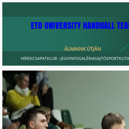
Ugrás
a
tartalomhoz
ETO UNIVERSITY HANDBALL TE
ÁLMAINK ÚTJÁN
HÍREK
CSAPAT
KLUB
JEGYINFO
GALÉRIA
SAJTÓ
SPORTKUTA