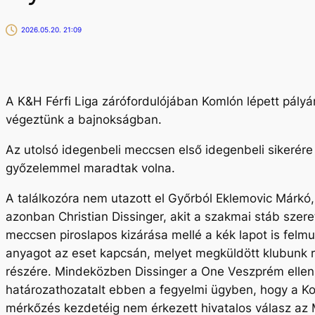
2026.05.20. 21:09
A K&H Férfi Liga zárófordulójában Komlón lépett pály
végeztünk a bajnokságban.
Az utolsó idegenbeli meccsen első idegenbeli sikerére
győzelemmel maradtak volna.
A találkozóra nem utazott el Győrból Eklemovic Márkó, a
azonban Christian Dissinger, akit a szakmai stáb szeret
meccsen piroslapos kizárása mellé a kék lapot is felmu
anyagot az eset kapcsán, melyet megküldött klubunk rés
részére. Mindeközben Dissinger a One Veszprém elleni t
határozathozatalt ebben a fegyelmi ügyben, hogy a Koml
mérkőzés kezdetéig nem érkezett hivatalos válasz az M