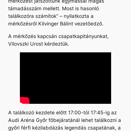
mérkőzést játszottunk egymással magas
támadásszám mellett. Most is hasonló
találkozóra számítok”
– nyilatkozta a
mérkőzésről Kilvinger Bálint vezetőedző.
A mérkőzés kapcsán csapatkapitányunkat,
Vilovszki Urost kérdeztük.
A találkozó kezdete előtt 17:00-tól 17:45-ig az
Audi Aréna Győr főbejáratánál lehet találkozni a
győri férfi kézilabdázás legendás csapatának, a