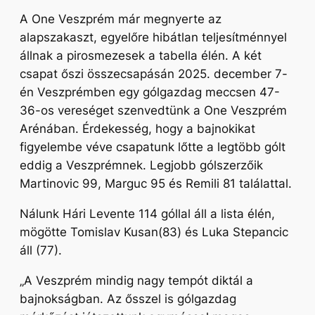
A One Veszprém már megnyerte az
alapszakaszt, egyelőre hibátlan teljesítménnyel
állnak a pirosmezesek a tabella élén. A két
csapat őszi összecsapásán 2025. december 7-
én Veszprémben egy gólgazdag meccsen 47-
36-os vereséget szenvedtünk a One Veszprém
Arénában. Érdekesség, hogy a bajnokikat
figyelembe véve csapatunk lőtte a legtöbb gólt
eddig a Veszprémnek. Legjobb gólszerzőik
Martinovic 99, Marguc 95 és Remili 81 találattal.
Nálunk Hári Levente 114 góllal áll a lista élén,
mögötte Tomislav Kusan(83) és Luka Stepancic
áll (77).
„A Veszprém mindig nagy tempót diktál a
bajnokságban. Az ősszel is gólgazdag