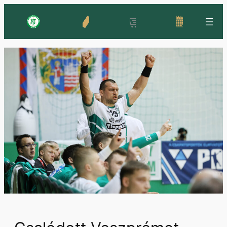
Ugrás
a
tartalomhoz