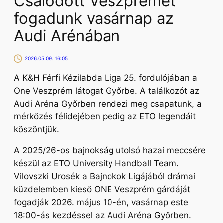
Csalódott Veszprémet
fogadunk vasárnap az
Audi Arénában
2026.05.09. 16:05
A K&H Férfi Kézilabda Liga 25. fordulójában a
One Veszprém látogat Győrbe. A találkozót az
Audi Aréna Győrben rendezi meg csapatunk, a
mérkőzés félidejében pedig az ETO legendáit
köszöntjük.
A 2025/26-os bajnokság utolsó hazai meccsére
készül az ETO University Handball Team.
Vilovszki Urosék a Bajnokok Ligájából drámai
küzdelemben kieső ONE Veszprém gárdáját
fogadják 2026. május 10-én, vasárnap este
18:00-ás kezdéssel az Audi Aréna Győrben.