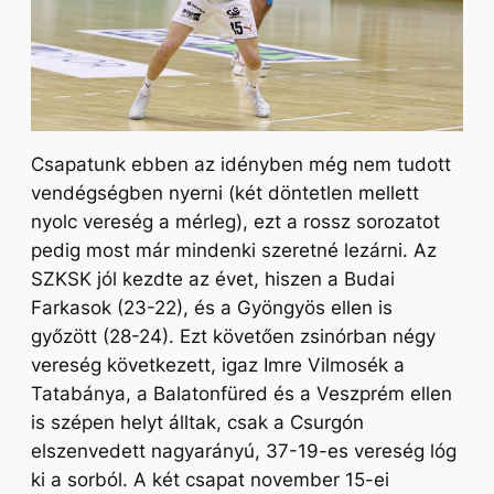
Csapatunk ebben az idényben még nem tudott
vendégségben nyerni (két döntetlen mellett
nyolc vereség a mérleg), ezt a rossz sorozatot
pedig most már mindenki szeretné lezárni. Az
SZKSK jól kezdte az évet, hiszen a Budai
Farkasok (23-22), és a Gyöngyös ellen is
győzött (28-24). Ezt követően zsinórban négy
vereség következett, igaz Imre Vilmosék a
Tatabánya, a Balatonfüred és a Veszprém ellen
is szépen helyt álltak, csak a Csurgón
elszenvedett nagyarányú, 37-19-es vereség lóg
ki a sorból. A két csapat november 15-ei