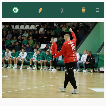
Ugrás
a
tartalomhoz