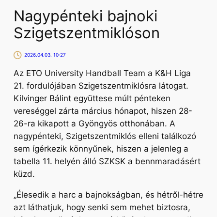
Nagypénteki bajnoki
Szigetszentmiklóson
2026.04.03. 10:27
Az ETO University Handball Team a K&H Liga
21. fordulójában Szigetszentmiklósra látogat.
Kilvinger Bálint együttese múlt pénteken
vereséggel zárta március hónapot, hiszen 28-
26-ra kikapott a Gyöngyös otthonában. A
nagypénteki, Szigetszentmiklós elleni találkozó
sem ígérkezik könnyűnek, hiszen a jelenleg a
tabella 11. helyén álló SZKSK a bennmaradásért
küzd.
„Élesedik a harc a bajnokságban, és hétről-hétre
azt láthatjuk, hogy senki sem mehet biztosra,