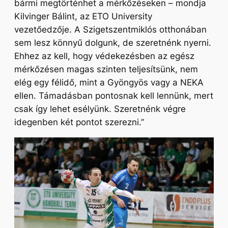
bármi megtörténhet a mérkőzéseken –
mondja
Kilvinger Bálint, az ETO University
vezetőedzője.
A Szigetszentmiklós otthonában
sem lesz könnyű dolgunk, de szeretnénk nyerni.
Ehhez az kell, hogy védekezésben az egész
mérkőzésen magas szinten teljesítsünk, nem
elég egy félidő, mint a Gyöngyös vagy a NEKA
ellen. Támadásban pontosnak kell lennünk, mert
csak így lehet esélyünk. Szeretnénk végre
idegenben két pontot szerezni.”