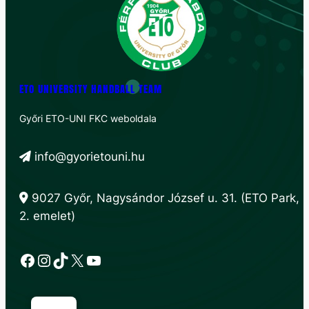
ETO UNIVERSITY HANDBALL TEAM
Győri ETO-UNI FKC weboldala
info@gyorietouni.hu
9027 Győr, Nagysándor József u. 31. (ETO Park,
2. emelet)
Facebook
Instagram
TikTok
X
YouTube