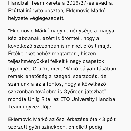
Handball Team kerete a 2026/27-es évadra.
Ezúttal irányító poszton, Eklemovic Márkó
helyzete véglegesedett.
“Eklemovic Márkó nagy reménysége a magyar
kézilabdának, ezért is örömteli, hogy a
következő szezonban is minket erősít majd.
Értékeinket nehéz megtartani, hiszen
teljesítményükkel felkeltik nagy csapatok
figyelmét. Örülök, mert Márkó pályafutásában
remek lehetőség a szegedi szerződés, de
számunkra az a fontos, hogy a következő
szezonban továbbra is Győrben játszhat”
–
mondta Uhlig Rita, az ETO University Handball
Team ügyvezetője.
Eklemovic Márkó az őszi érkezése óta 43 gólt
szerzett győri színekben, emellett pedig