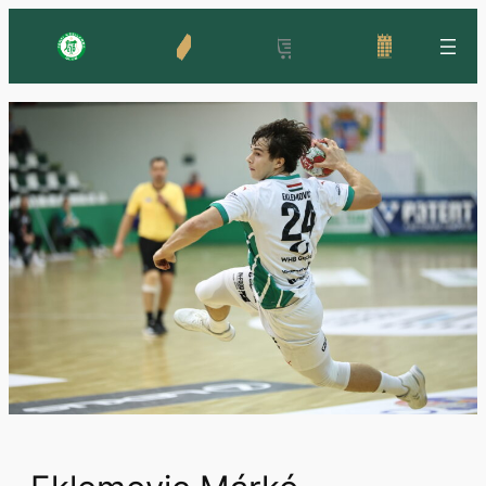
Ugrás
a
tartalomhoz