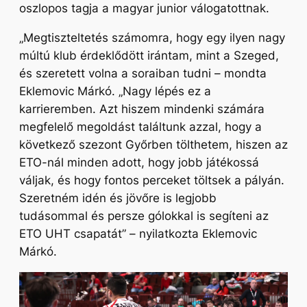
oszlopos tagja a magyar junior válogatottnak.
„
Megtiszteltetés számomra, hogy egy ilyen nagy
múltú klub érdeklődött irántam, mint a Szeged,
és szeretett volna a soraiban tudni –
mondta
Eklemovic Márkó
. „Nagy lépés ez a
karrieremben. Azt hiszem mindenki számára
megfelelő megoldást találtunk azzal, hogy a
következő szezont Győrben tölthetem, hiszen az
ETO-nál minden adott, hogy jobb játékossá
váljak, és hogy fontos perceket töltsek a pályán.
Szeretném idén és jövőre is legjobb
tudásommal és persze gólokkal is segíteni az
ETO UHT csapatát”
– nyilatkozta Eklemovic
Márkó.