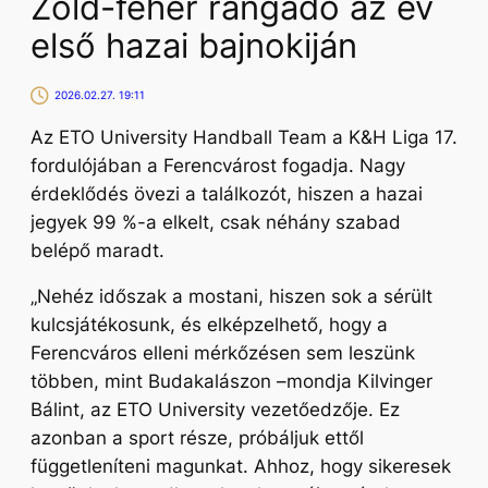
Zöld-fehér rangadó az év
első hazai bajnokiján
2026.02.27. 19:11
Az ETO University Handball Team a K&H Liga 17.
fordulójában a Ferencvárost fogadja. Nagy
érdeklődés övezi a találkozót, hiszen a hazai
jegyek 99 %-a elkelt, csak néhány szabad
belépő maradt.
„Nehéz időszak a mostani, hiszen sok a sérült
kulcsjátékosunk, és elképzelhető, hogy a
Ferencváros elleni mérkőzésen sem leszünk
többen, mint Budakalászon –
mondja Kilvinger
Bálint, az ETO University vezetőedzője.
Ez
azonban a sport része, próbáljuk ettől
függetleníteni magunkat. Ahhoz, hogy sikeresek