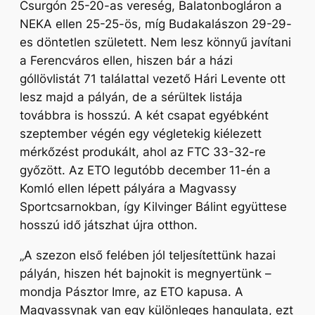
Csurgón 25-20-as vereség, Balatonbogláron a
NEKA ellen 25-25-ös, míg Budakalászon 29-29-
es döntetlen született. Nem lesz könnyű javítani
a Ferencváros ellen, hiszen bár a házi
góllövlistát 71 találattal vezető Hári Levente ott
lesz majd a pályán, de a sérültek listája
továbbra is hosszú. A két csapat egyébként
szeptember végén egy végletekig kiélezett
mérkőzést produkált, ahol az FTC 33-32-re
győzött. Az ETO legutóbb december 11-én a
Komló ellen lépett pályára a Magvassy
Sportcsarnokban, így Kilvinger Bálint együttese
hosszú idő játszhat újra otthon.
„A szezon első felében jól teljesítettünk hazai
pályán, hiszen hét bajnokit is megnyertünk –
mondja Pásztor Imre, az ETO kapusa.
A
Magvassynak van egy különleges hangulata, ezt