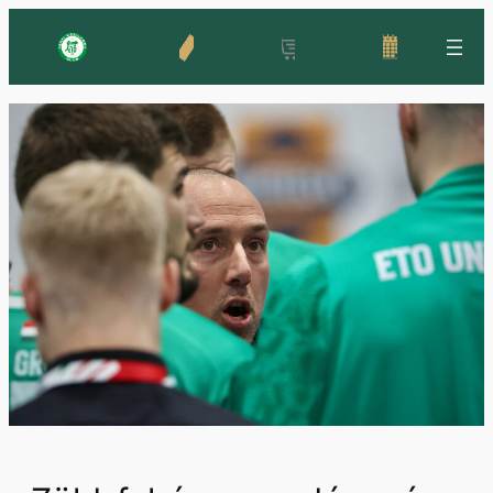
Ugrás
a
tartalomhoz