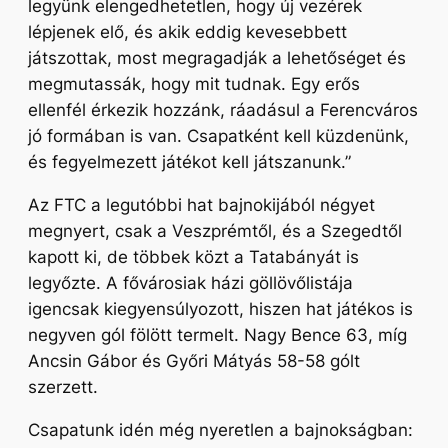
legyünk elengedhetetlen, hogy új vezérek
lépjenek elő, és akik eddig kevesebbett
játszottak, most megragadják a lehetőséget és
megmutassák, hogy mit tudnak. Egy erős
ellenfél érkezik hozzánk, ráadásul a Ferencváros
jó formában is van. Csapatként kell küzdenünk,
és fegyelmezett játékot kell játszanunk.”
Az FTC a legutóbbi hat bajnokijából négyet
megnyert, csak a Veszprémtől, és a Szegedtől
kapott ki, de többek közt a Tatabányát is
legyőzte. A fővárosiak házi göllövőlistája
igencsak kiegyensúlyozott, hiszen hat játékos is
negyven gól fölött termelt. Nagy Bence 63, míg
Ancsin Gábor és Győri Mátyás 58-58 gólt
szerzett.
Csapatunk idén még nyeretlen a bajnokságban: