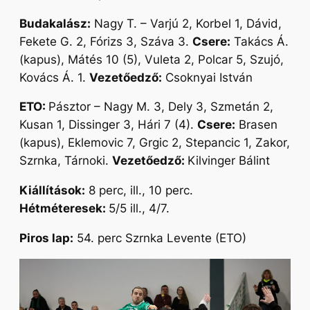
Budakalász:
Nagy T. – Varjú 2, Korbel 1, Dávid,
Fekete G. 2, Fórizs 3, Száva 3.
Csere:
Takács Á.
(kapus), Mátés 10 (5), Vuleta 2, Polcar 5, Szujó,
Kovács Á. 1.
Vezetőedző:
Csoknyai István
ETO:
Pásztor – Nagy M. 3, Dely 3, Szmetán 2,
Kusan 1, Dissinger 3, Hári 7 (4).
Csere:
Brasen
(kapus), Eklemovic 7, Grgic 2, Stepancic 1, Zakor,
Szrnka, Tárnoki.
Vezetőedző:
Kilvinger Bálint
Kiállítások:
8 perc, ill., 10 perc.
Hétméteresek:
5/5 ill., 4/7.
Piros lap:
54. perc Szrnka Levente (ETO)