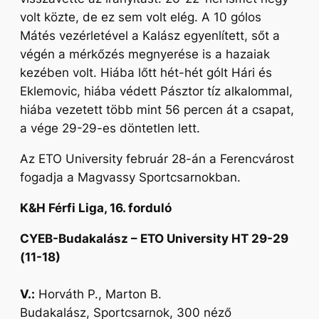
volt közte, de ez sem volt elég. A 10 gólos
Mátés vezérletével a Kalász egyenlített, sőt a
végén a mérkőzés megnyerése is a hazaiak
kezében volt. Hiába lőtt hét-hét gólt Hári és
Eklemovic, hiába védett Pásztor tíz alkalommal,
hiába vezetett több mint 56 percen át a csapat,
a vége 29-29-es döntetlen lett.
Az ETO University február 28-án a Ferencvárost
fogadja a Magvassy Sportcsarnokban.
K&H Férfi Liga, 16. forduló
CYEB-Budakalász – ETO University HT 29-29
(11-18)
V.:
Horváth P., Marton B.
Budakalász, Sportcsarnok, 300 néző