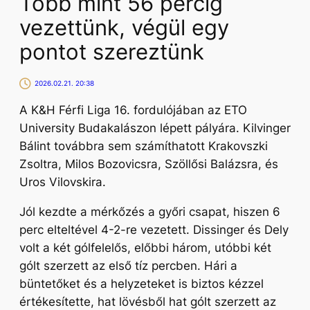
Több mint 56 percig
vezettünk, végül egy
pontot szereztünk
2026.02.21. 20:38
A K&H Férfi Liga 16. fordulójában az ETO
University Budakalászon lépett pályára. Kilvinger
Bálint továbbra sem számíthatott Krakovszki
Zsoltra, Milos Bozovicsra, Szöllősi Balázsra, és
Uros Vilovskira.
Jól kezdte a mérkőzés a győri csapat, hiszen 6
perc elteltével 4-2-re vezetett. Dissinger és Dely
volt a két gólfelelős, előbbi három, utóbbi két
gólt szerzett az első tíz percben. Hári a
büntetőket és a helyzeteket is biztos kézzel
értékesítette, hat lövésből hat gólt szerzett az