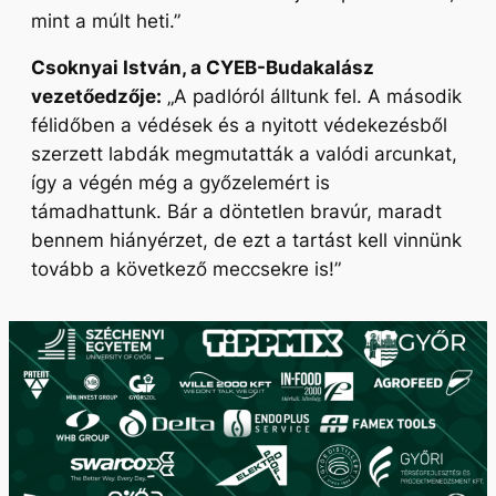
mint a múlt heti
.
”
Csoknyai István, a CYEB-Budakalász
vezetőedzője:
„
A padlóról álltunk fel. A második
félidőben a védések és a nyitott védekezésből
szerzett labdák megmutatták a valódi arcunkat,
így a végén még a győzelemért is
támadhattunk. Bár a döntetlen bravúr, maradt
bennem hiányérzet, de ezt a tartást kell vinnünk
tovább a következő meccsekre is!
”