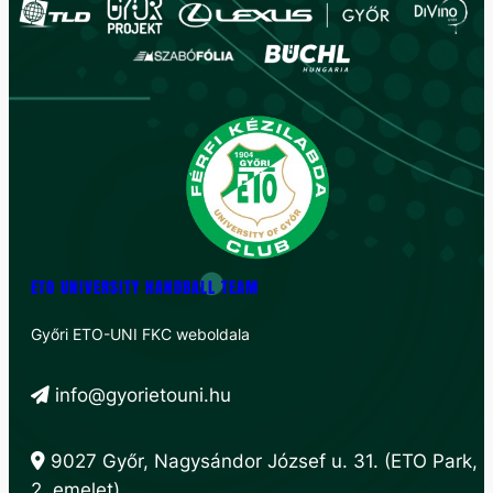
ETO UNIVERSITY HANDBALL TEAM
Győri ETO-UNI FKC weboldala
info@gyorietouni.hu
9027 Győr, Nagysándor József u. 31. (ETO Park,
2. emelet)