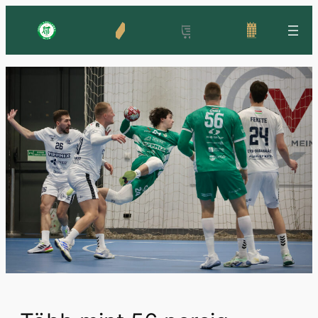
Ugrás
a
tartalomhoz