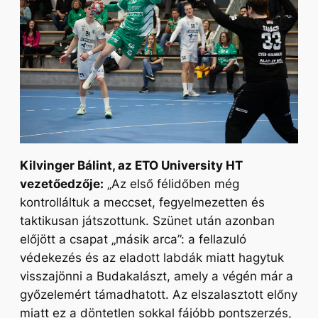
Kilvinger Bálint, az ETO University HT
vezetőedzője:
„
Az első félidőben még
kontrolláltuk a meccset, fegyelmezetten és
taktikusan játszottunk. Szünet után azonban
előjött a csapat „másik arca”: a fellazuló
védekezés és az eladott labdák miatt hagytuk
visszajönni a Budakalászt, amely a végén már a
győzelemért támadhatott. Az elszalasztott előny
miatt ez a döntetlen sokkal fájóbb pontszerzés,