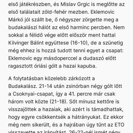
első játékrészben, és Mislav Grgic is meglőtte az
első találatait zöld-fehér mezben. Eklemovic
Márkó jól szállt be, ő négyszer zörgette meg a
budakalászi hálót az első harminc percben. Nem
sokkal a félidő vége előtt először ment hattal
Kilvinger Bálint együttese (16-10), de a szünetig
még ehhez is hozzá tudott tenni egyet a csapat:
Eklemovic egy másdoperccel a dudaszó előtt
ragasztott óriási gólt a hazai kapuba.
A folytatásban közelebb zárkózott a
Budakalász. 21-14 után zsinórban négy gólt lőtt
a Csoknyai-csapat, így a 41. percre már csak
három volt közte (21-18). Sőt mínusz kettőre is
visszajöttek a hazaiak, aki azért is támadhattak,
hogy egyre csökkentsék a hátrányukat. Ez ekkor
még nem sikerült, és a hajrában úgy tűnt az ETO
visszavette az irányítást. 26-22-nél ismét négy