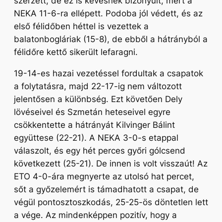
szerzett, de ez is kevésnek bizonyult, mert a
NEKA 11-6-ra ellépett. Podoba jól védett, és az
első félidőben héttel is vezettek a
balatonbogláriak (15-8), de ebből a hátrányból a
félidőre kettő sikerült lefaragni.
19-14-es hazai vezetéssel fordultak a csapatok
a folytatásra, majd 22-17-ig nem változott
jelentősen a különbség. Ezt követően Dely
lövéseivel és Szmetán heteseivel egyre
csökkentette a hátrányát Kilvinger Bálint
együttese (22-21). A NEKA 3-0-s etappal
válaszolt, és egy hét perces győri gólcsend
következett (25-21). De innen is volt visszaút! Az
ETO 4-0-ára megnyerte az utolsó hat percet,
sőt a győzelemért is támadhatott a csapat, de
végül pontosztoszkodás, 25-25-ös döntetlen lett
a vége. Az mindenképpen pozitív, hogy a