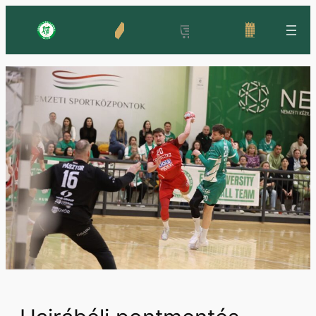
Ugrás
a
tartalomhoz