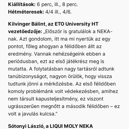
Kiállítások:
6 perc, ill., 8 perc.
Hétméteresek:
4/4 ill., 4/6.
Kilvinger Bálint, az ETO University HT
vezetőedzője:
„
Először is gratulálok a NEKA-
nak. Azt gondolom, itt ma mi nyertük az egy
pontot, főleg ahogyan a félidőben állt az
eredmény. Vannak nehézségeink ebben a
periódusban, ezt az első játékrész meg is
mutatta. A folytatásban nagy tartásról adtunk
tanúbizonyságot, nagyon örülök, hogy vissza
tudtunk jönni a mérkőzésbe. Az első félidőben
komoly problémánk volt védekezésben, amihez
nem társult kapusteljesítmény, ez viszont
ugrásszerűen megnőtt a második félidőben – ez
volt a javulás kulcsa
.
”
Sótonyi László, a LIQUI MOLY NEKA