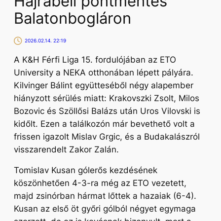
Hajrábéli pontmentés
Balatonbogláron
2026.02.14. 22:19
A K&H Férfi Liga 15. fordulójában az ETO
University a NEKA otthonában lépett pályára.
Kilvinger Bálint együtteséből négy alapember
hiányzott sérülés miatt: Krakovszki Zsolt, Milos
Bozovic és Szöllősi Balázs után Uros Vilovski is
kidőlt. Ezen a találkozón már bevethető volt a
frissen igazolt Mislav Grgic, és a Budakalászról
visszarendelt Zakor Zalán.
Tomislav Kusan gólerős kezdésének
köszönhetően 4-3-ra még az ETO vezetett,
majd zsinórban hármat lőttek a hazaiak (6-4).
Kusan az első öt győri gólból négyet egymaga