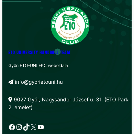
ETO UNIVERSITY HANDBALL TEAM
Győri ETO-UNI FKC weboldala
info@gyorietouni.hu
9027 Győr, Nagysándor József u. 31. (ETO Park,
2. emelet)
Facebook
Instagram
TikTok
X
YouTube