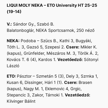
LIQUI MOLY NEKA – ETO University HT 25-25
(19-14)
V.:
Sándor Gy., Szabó B.
Balatonboglár, NEKA Sportcsarnok, 250 néző
NEKA:
Podoba – Szücs B., Kathi 3, Bugyáki,
Tóth L. 3, Gazsó 5, Szepesi 2.
Csere:
Mikler K.
(kapus), Grünfelder, Mészáros M. 3, Török Á. 2,
Kovács T. 6 (4), Kardos 1.
Vezetőedző:
Sótonyi
László
ETO:
Pásztor – Szmetán 5 (3), Dely 3, Szrnka 1,
Kusan 6, Dissinger, Hári 1 (1).
Csere:
Brasen
(kapus), Nagy M. 1, Eklemovic 4, Grgic,
Stepancic 3, Zakor, Tárnoki 1.
Vezetőedző:
Kilvinger Bálint