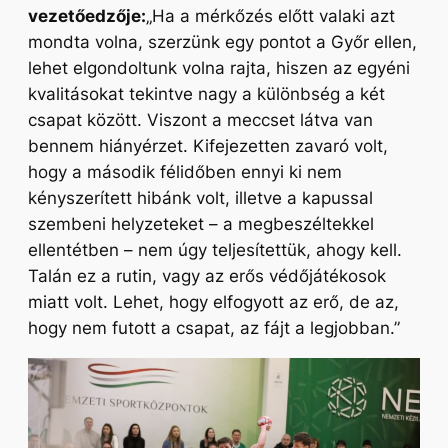
vezetőedzője:
„
Ha a mérkőzés előtt valaki azt
mondta volna, szerzünk egy pontot a Győr ellen,
lehet elgondoltunk volna rajta, hiszen az egyéni
kvalitásokat tekintve nagy a különbség a két
csapat között. Viszont a meccset látva van
bennem hiányérzet. Kifejezetten zavaró volt,
hogy a második félidőben ennyi ki nem
kényszerített hibánk volt, illetve a kapussal
szembeni helyzeteket – a megbeszéltekkel
ellentétben – nem úgy teljesítettük, ahogy kell.
Talán ez a rutin, vagy az erős védőjátékosok
miatt volt. Lehet, hogy elfogyott az erő, de az,
hogy nem futott a csapat, az fájt a legjobban.
”