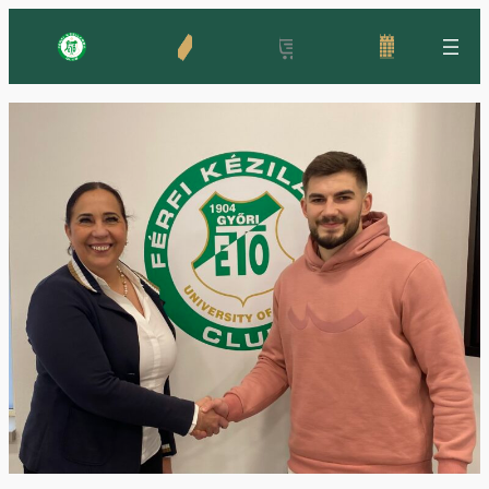
Ugrás
a
tartalomhoz