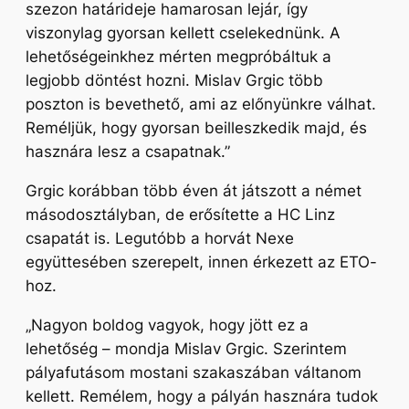
szezon határideje hamarosan lejár, így
viszonylag gyorsan kellett cselekednünk. A
lehetőségeinkhez mérten megpróbáltuk a
legjobb döntést hozni. Mislav Grgic több
poszton is bevethető, ami az előnyünkre válhat.
Reméljük, hogy gyorsan beilleszkedik majd, és
hasznára lesz a csapatnak.”
Grgic korábban több éven át játszott a német
másodosztályban, de erősítette a HC Linz
csapatát is. Legutóbb a horvát Nexe
együttesében szerepelt, innen érkezett az ETO-
hoz.
„Nagyon boldog vagyok, hogy jött ez a
lehetőség –
mondja Mislav Grgic.
Szerintem
pályafutásom mostani szakaszában váltanom
kellett. Remélem, hogy a pályán hasznára tudok