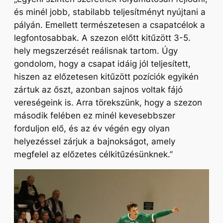
és minél jobb, stabilabb teljesítményt nyújtani a
pályán. Emellett természetesen a csapatcélok a
legfontosabbak. A szezon előtt kitűzött 3-5.
hely megszerzését reálisnak tartom. Úgy
gondolom, hogy a csapat idáig jól teljesített,
hiszen az előzetesen kitűzött pozíciók egyikén
zártuk az őszt, azonban sajnos voltak fájó
vereségeink is. Arra törekszünk, hogy a szezon
második felében ez minél kevesebbszer
forduljon elő, és az év végén egy olyan
helyezéssel zárjuk a bajnokságot, amely
megfelel az előzetes célkitűzésünknek.”