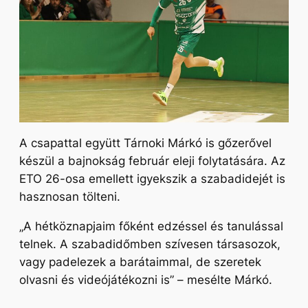
A csapattal együtt Tárnoki Márkó is gőzerővel
készül a bajnokság február eleji folytatására. Az
ETO 26-osa emellett igyekszik a szabadidejét is
hasznosan tölteni.
„A hétköznapjaim főként edzéssel és tanulással
telnek. A szabadidőmben szívesen társasozok,
vagy padelezek a barátaimmal, de szeretek
olvasni és videójátékozni is”
– mesélte Márkó.