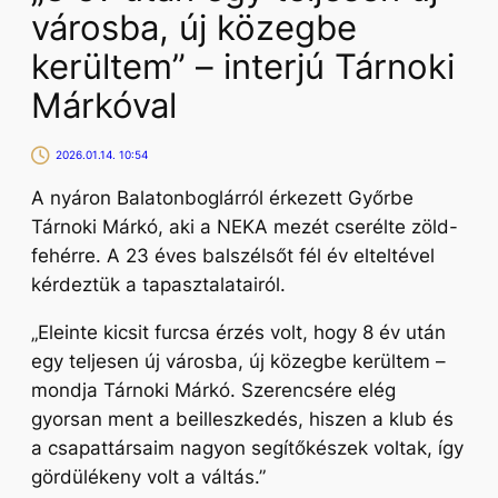
városba, új közegbe
kerültem” – interjú Tárnoki
Márkóval
2026.01.14. 10:54
A nyáron Balatonboglárról érkezett Győrbe
Tárnoki Márkó, aki a NEKA mezét cserélte zöld-
fehérre. A 23 éves balszélsőt fél év elteltével
kérdeztük a tapasztalatairól.
„Eleinte kicsit furcsa érzés volt, hogy 8 év után
egy teljesen új városba, új közegbe kerültem –
mondja Tárnoki Márkó.
Szerencsére elég
gyorsan ment a beilleszkedés, hiszen a klub és
a csapattársaim nagyon segítőkészek voltak, így
gördülékeny volt a váltás.”