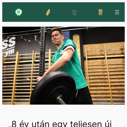
Ugrás
a
tartalomhoz
„8 év után egy teljesen új