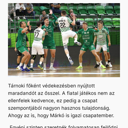
Tárnoki főként védekezésben nyújtott
maradandót az ősszel. A fiatal játékos nem az
ellenfelek kedvence, ez pedig a csapat
szempontjából nagyon hasznos tulajdonság.
Ahogy az is, hogy Márkó is igazi csapatember.
„Egyéni szinten szeretnék folyamatosan fejlődni,