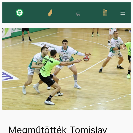
Ugrás
a
tartalomhoz
Megműtötték Tomislav