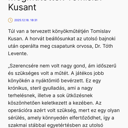
Kusant
2025.12.18. 18:31
Túl van a tervezett könyökműtétjén Tomislav
Kusan. A horvát beállósunkat az utolsó bajnoki
után operálta meg csapatunk orvosa, Dr. Tóth
Levente.
„Szerencsére nem volt nagy gond, ám időszerű
és szükséges volt a műtét. A játékos jobb
könyökén a nyáktömlő bevérzett. Ez egy
krónikus, steril gyulladás, ami a nagy
terhelésnek, illetve a sok ütközésnek
köszönhetően keletkezett a kezében. Az
operációra azért volt szükség, mert ez egy olyan
sérülés, amely könnyedén elfertőződhet, így a
szakmai stábbal egyetértésben az utolsó