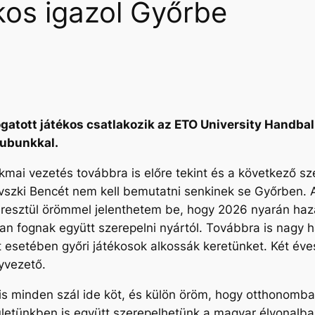
kos igazol Győrbe
ogatott játékos csatlakozik az ETO University Handba
lubunkkal.
mai vezetés továbbra is előre tekint és a következő szez
vszki Bencét nem kell bemutatni senkinek se Győrben. 
esztül örömmel jelenthetem be, hogy 2026 nyarán hazat
an fognak együtt szerepelni nyártól. Továbbra is nagy ha
olt esetében győri játékosok alkossák keretünket. Két év
gyvezető.
s minden szál ide köt, és külön öröm, hogy otthonomba
sületünkben is együtt szerepelhetünk a magyar élvonal