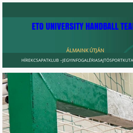
Ugrás
a
tartalomhoz
ETO UNIVERSITY HANDBALL TE
ÁLMAINK ÚTJÁN
HÍREK
CSAPAT
KLUB
JEGYINFO
GALÉRIA
SAJTÓ
SPORTKUTA