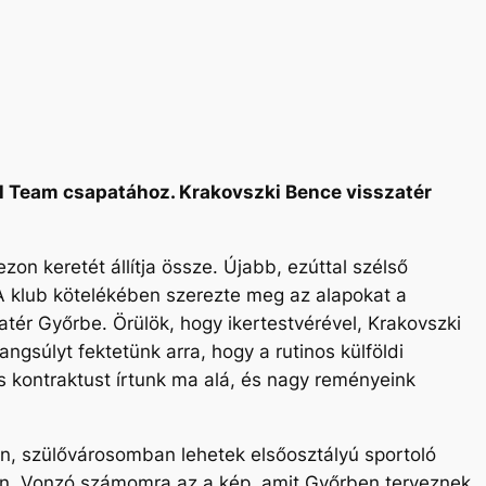
ll Team csapatához. Krakovszki Bence visszatér
on keretét állítja össze. Újabb, ezúttal szélső
A klub kötelékében szerezte meg az alapokat a
ér Győrbe. Örülök, hogy ikertestvérével, Krakovszki
ngsúlyt fektetünk arra, hogy a rutinos külföldi
es kontraktust írtunk ma alá, és nagy reményeink
n, szülővárosomban lehetek elsőosztályú sportoló
ban. Vonzó számomra az a kép, amit Győrben terveznek.