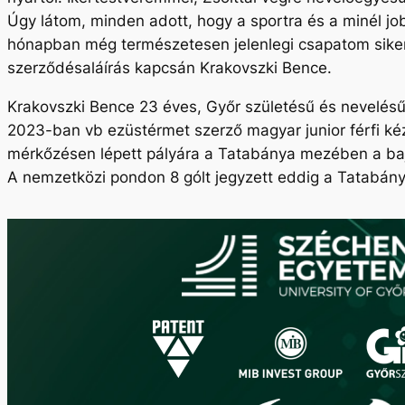
Úgy látom, minden adott, hogy a sportra és a minél jo
hónapban még természetesen jelenlegi csapatom siker
szerződésaláírás kapcsán Krakovszki Bence.
Krakovszki Bence 23 éves, Győr születésű és nevelésű 
2023-ban vb ezüstérmet szerző magyar junior férfi kéz
mérkőzésen lépett pályára a Tatabánya mezében a ba
A nemzetközi pondon 8 gólt jegyzett eddig a Tatabán