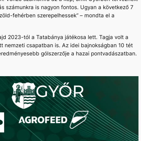
itás számunkra is nagyon fontos. Ugyan a következő 7
 zöld-fehérben szerepelhessek
” – mondta el a
d 2023-tól a Tatabánya játékosa lett. Tagja volt a
t nemzeti csapatban is. Az idei bajnokságban 10 tét
geredményesebb gólszerzője a hazai pontvadászatban.