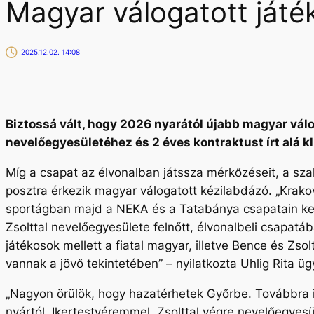
Magyar válogatott játé
2025.12.02. 14:08
Biztossá vált, hogy 2026 nyarától újabb magyar vál
nevelőegyesületéhez és 2 éves kontraktust írt alá k
Míg a csapat az élvonalban játssza mérkőzéseit, a szak
posztra érkezik magyar válogatott kézilabdázó.
„Krako
sportágban majd a NEKA és a Tatabánya csapatain ker
Zsolttal nevelőegyesülete felnőtt, élvonalbeli csapatáb
játékosok mellett a fiatal magyar, illetve Bence és Zs
vannak a jövő tekintetében”
– nyilatkozta Uhlig Rita ü
„Nagyon örülök, hogy hazatérhetek Győrbe. Továbbra i
nyártól. Ikertestvéremmel, Zsolttal végre nevelőegye