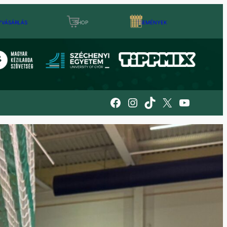
YVÁSÁRLÁS
SHOP
ESEMÉNYEK
Facebook
Instagram
TikTok
X
YouTube