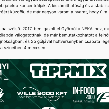
bb játékra koncentráljak. A kiszámíthatóság és a stabil
éért küzdök, de már nagyon várom a nyarat, hogy újra
balszélső. 2017-ben igazolt el Győrből a NEKA-hoz, maj
ilabda válogatottnak, de már bemutatkozhatott a felnőt
jnokságban, és 35 góljával holtversenyben csapata le
ya színeiben 4 meccsen.