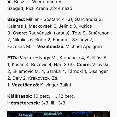
V.:
Bócz L., Wiedemann V.
Szeged, Pick Aréna 2244 néző
Szeged:
Mikler – Sostaric 4 (3), Garciandia 3,
Kalaras 1, Mackovsek 6, Jelinic 3, Kukics
3.
Csere:
Radvánszki (kapus), Toto 9, Smárason
2, Nikolics 6, Bodó 2, Frimmel, Szilágyi 2,
Fazekas M. 1.
Vezetőedző:
Michael Apelgren
ETO:
Pásztor – Nagy M., Stepancic 4, Szöllősi B.
1, Kusan 4, Bozovic 4, Hári 3 (3).
Csere:
Vilovski
2, Eklemovic M. 4, Szrnka 4, Tárnoki 1, Dissinger
2, Dely 2, Krakovszki Zs.
1.
Vezetőedző:
Kilvinger Bálint.
Kiállítások:
10 perc, ill., 12 perc.
Hétméteresek:
3/3, ill., 3/3.