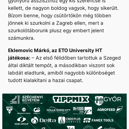
gyönyörű assziszt­hoz egy kis szerencse is
kellett, de nagyon boldog vagyok, hogy sikerült.
Bízom benne, hogy csütörtökön még többen
jönnek ki szurkolni a Zagreb ellen, mert a
szurkolótáborunk plusz egy embert jelent
számunkra.
Eklemovic Márkó, az ETO University HT
játékosa:
– Az első félidőben tartottuk a Szeged
által diktált tempót, a másodikban viszont sok
labdát eladtunk, amiből nagyobb különbséget
tudott kialakítani a hazai csapat.