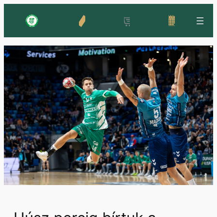
Ugrás
a
tartalomhoz