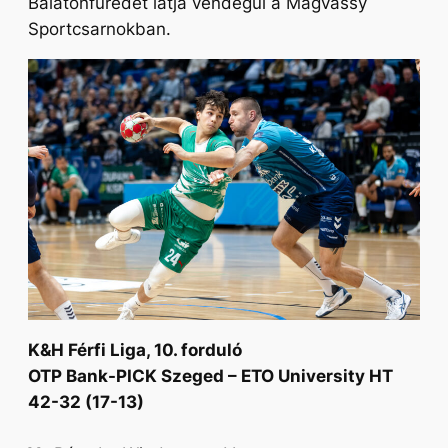
Balatonfüredet látja vendégül a Magvassy
Sportcsarnokban.
K&H Férfi Liga, 10. forduló
OTP Bank-PICK Szeged – ETO University HT
42-32 (17-13)