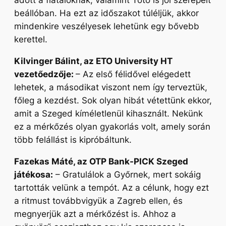
adott a fiataloknak, valamint Toto is jól szerepelt
beállóban. Ha ezt az időszakot túléljük, akkor
mindenkire veszélyesek lehetünk egy bővebb
kerettel.
Kilvinger Bálint, az ETO University HT
vezetőedzője:
– Az első félidővel elégedett
lehetek, a másodikat viszont nem így terveztük,
főleg a kezdést. Sok olyan hibát vétettünk ekkor,
amit a Szeged kíméletlenül kihasznált. Nekünk
ez a mérkőzés olyan gyakorlás volt, amely során
több felállást is kipróbáltunk.
Fazekas Máté, az OTP Bank-PICK Szeged
játékosa:
– Gratulálok a Győrnek, mert sokáig
tartották velünk a tempót. Az a célunk, hogy ezt
a ritmust továbbvigyük a Zagreb ellen, és
megnyerjük azt a mérkőzést is. Ahhoz a