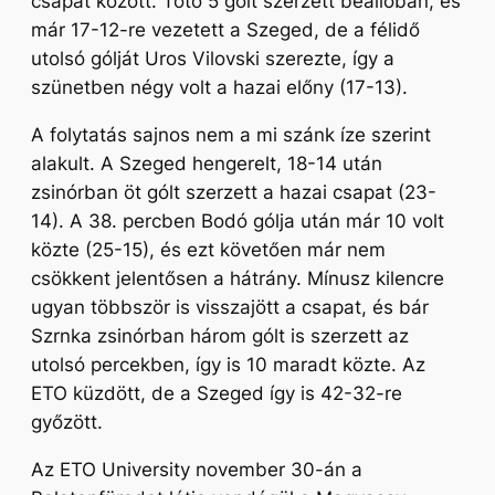
csapat között. Toto 5 gólt szerzett beállóban, és
már 17-12-re vezetett a Szeged, de a félidő
utolsó gólját Uros Vilovski szerezte, így a
szünetben négy volt a hazai előny (17-13).
A folytatás sajnos nem a mi szánk íze szerint
alakult. A Szeged hengerelt, 18-14 után
zsinórban öt gólt szerzett a hazai csapat (23-
14). A 38. percben Bodó gólja után már 10 volt
közte (25-15), és ezt követően már nem
csökkent jelentősen a hátrány. Mínusz kilencre
ugyan többször is visszajött a csapat, és bár
Szrnka zsinórban három gólt is szerzett az
utolsó percekben, így is 10 maradt közte. Az
ETO küzdött, de a Szeged így is 42-32-re
győzött.
Az ETO University november 30-án a