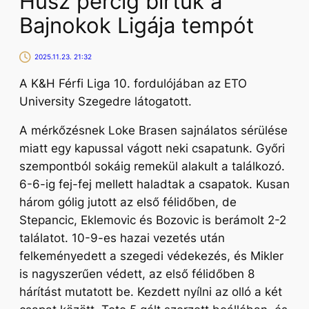
Húsz percig bírtuk a
Bajnokok Ligája tempót
2025.11.23. 21:32
A K&H Férfi Liga 10. fordulójában az ETO
University Szegedre látogatott.
A mérkőzésnek Loke Brasen sajnálatos sérülése
miatt egy kapussal vágott neki csapatunk. Győri
szempontból sokáig remekül alakult a találkozó.
6-6-ig fej-fej mellett haladtak a csapatok. Kusan
három gólig jutott az első félidőben, de
Stepancic, Eklemovic és Bozovic is berámolt 2-2
találatot. 10-9-es hazai vezetés után
felkeményedett a szegedi védekezés, és Mikler
is nagyszerűen védett, az első félidőben 8
hárítást mutatott be. Kezdett nyílni az olló a két