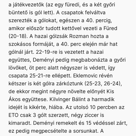
a játékvezetők (az egy füredi, és a két győri
büntető is gól lett). A csapatok felváltva
szerezték a gólokat, egészen a 40. percig,
amikor először tudott kettővel vezeti a Füred
(20-18). A hazai gólzsák Rozman hozta a
szokásos formáját, a 40. perc elején már hat
gólnál járt. 22-19-re is vezetett a hazai
együttes, Deményi pedig megbabonázta a győri
lövőket, öt perc alatt négyszer is védett, így
csapata 25-21-re ellépett. Eklemovic révén
kétszer is két gólra zárkóztunk (25-23, 26-24),
de ekkor megint négyre növelte előnyét Kis
Ákos együttese. Kilvinger Bálint a harmadik
idejét is kikérte, hiába. Az utolsó 10 percben az
ETO csak 3 gólt szerzett, négy ziccer is
kimaradt. Deményi remekelt és 15 védéssel zárt,
ez pedig megpecsételte a sorsunkat. A