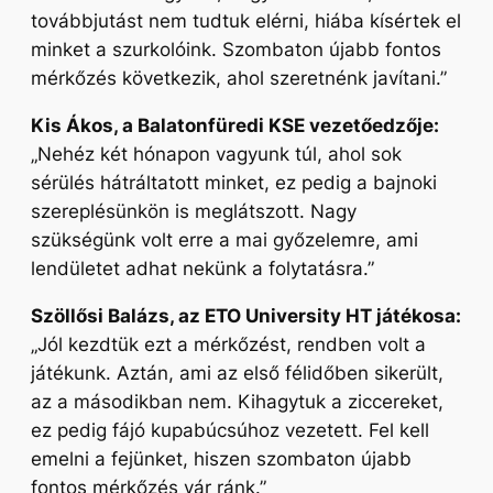
továbbjutást nem tudtuk elérni, hiába kísértek el
minket a szurkolóink. Szombaton újabb fontos
mérkőzés következik, ahol szeretnénk javítani.”
Kis Ákos, a Balatonfüredi KSE vezetőedzője:
„Nehéz két hónapon vagyunk túl, ahol sok
sérülés hátráltatott minket, ez pedig a bajnoki
szereplésünkön is meglátszott. Nagy
szükségünk volt erre a mai győzelemre, ami
lendületet adhat nekünk a folytatásra.”
Szöllősi Balázs, az ETO University HT játékosa:
„Jól kezdtük ezt a mérkőzést, rendben volt a
játékunk. Aztán, ami az első félidőben sikerült,
az a másodikban nem. Kihagytuk a ziccereket,
ez pedig fájó kupabúcsúhoz vezetett. Fel kell
emelni a fejünket, hiszen szombaton újabb
fontos mérkőzés vár ránk.”