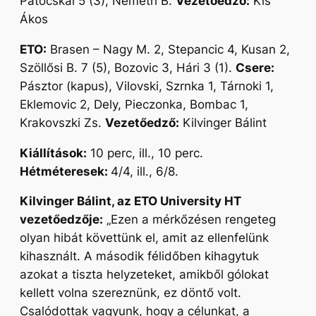
Patocskai 5 (3), Németh B.
Vezetőedző:
Kis
Ákos
ETO:
Brasen – Nagy M. 2, Stepancic 4, Kusan 2,
Szöllősi B. 7 (5), Bozovic 3, Hári 3 (1).
Csere:
Pásztor (kapus), Vilovski, Szrnka 1, Tárnoki 1,
Eklemovic 2, Dely, Pieczonka, Bombac 1,
Krakovszki Zs.
Vezetőedző:
Kilvinger Bálint
Kiállítások:
10 perc, ill., 10 perc.
Hétméteresek:
4/4, ill., 6/8.
Kilvinger Bálint, az ETO University HT
vezetőedzője:
„Ezen a mérkőzésen rengeteg
olyan hibát követtünk el, amit az ellenfelünk
kihasznált. A második félidőben kihagytuk
azokat a tiszta helyzeteket, amikből gólokat
kellett volna szereznünk, ez döntő volt.
Csalódottak vagyunk, hogy a célunkat, a