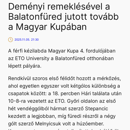
Deményi remeklésével a
Balatonfüred jutott tovább
a Magyar Kupában
2025.11.05. 21:30
A férfi kézilabda Magyar Kupa 4. fordulójában
az ETO University a Balatonfüred otthonában
lépett pályára.
Rendkívül szoros első félidőt hozott a mérkőzés,
ahol egyetlen egyszer volt kétgólos különbség a
csapatok között: a 18. percben Hári találata után
10-8-ra vezetett az ETO. Győri oldalon az első
hét vendéggólból hármat szerző Stepancic
kezdett a legjobban, míg füredi részről a négy
gólt szerző Melnyicsuk volt a húzóember.