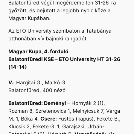
Balatonfüred végül megérdemelten 31-26-ra
győzött, és bejutott a legjobb nyolc közé a
Magyar Kupában.
Az ETO University szombaton a Tatabánya
otthonában vív bajnoki rangadót.
Magyar Kupa, 4. forduló
Balatonfüredi KSE – ETO University HT 31-26
(14-14)
V.:
Hargitai G., Markó G.
Balatonfüred, 400 néző
Balatonfüred: Deményi
– Hornyák 2 (1),
Rozman 8, Szretenovics 1, Melnyicsuk 7, Varga
M. 1, Bóka 4.
Csere:
Füstös (kapus), Fekete B.,
Klucsik 2, Fekete G. 1, Garajszki, Urbán-