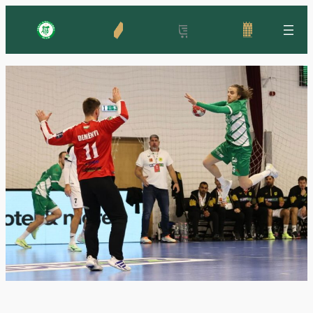
Ugrás
a
tartalomhoz