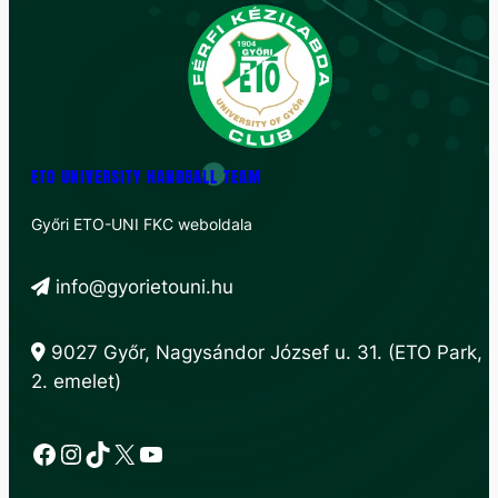
ETO UNIVERSITY HANDBALL TEAM
Győri ETO-UNI FKC weboldala
info@gyorietouni.hu
9027 Győr, Nagysándor József u. 31. (ETO Park,
2. emelet)
Facebook
Instagram
TikTok
X
YouTube