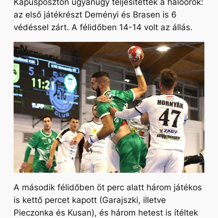
Kapusposzton ugyanúgy teljesítettek a hálóőrök:
az első játékrészt Deményi és Brasen is 6
védéssel zárt. A félidőben 14-14 volt az állás.
A második félidőben öt perc alatt három játékos
is kettő percet kapott (Garajszki, illetve
Pieczonka és Kusan), és három hetest is ítéltek