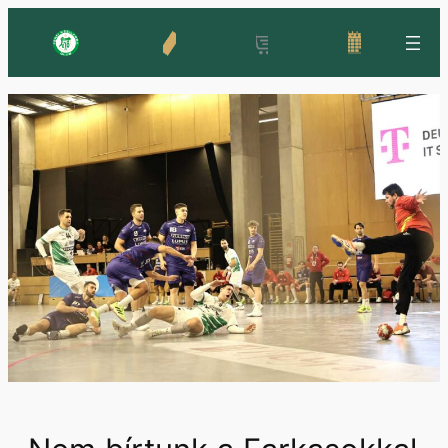
Ugrás
a
tartalomhoz