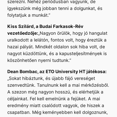
szerezni. Nehéz periódusban vagyunk, de
igyekszünk még jobban tenni a dolgunkat, és
folytatjuk a munkát.”
Kiss Szilárd, a Budai Farkasok-Rév
vezetőedzője:
„Nagyon örülök, hogy jó hangulat
uralkodott a lelátón, fontos volt, hogy éreztük a
hazai pályát. Mindkét oldalon sok hiba volt, de
nagyot küzdöttünk, és a kapusteljesítmények is
köszönhetően nyerni tudtunk.”
Dean Bombac, az ETO University HT játékosa:
„Sokat hibáztunk, és újabb fájó vereséget
szenvedtünk. Tanulnunk kell a mai mérkőzésből.
A szezon még nagyon hosszú, és elérhetjük a
céljainkat. Fel kell emelnünk a fejüket. A mai
eredmény miatt csalódott vagyok, de hiszek a
csapatban. Még keményebben kell dolgoznunk,