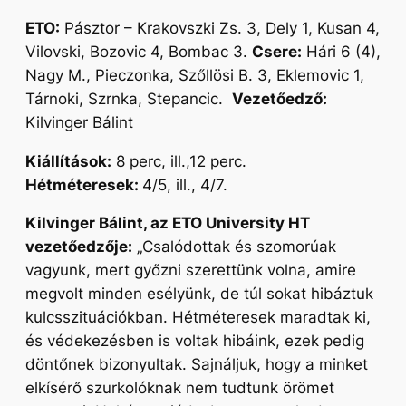
ETO:
Pásztor – Krakovszki Zs. 3, Dely 1, Kusan 4,
Vilovski, Bozovic 4, Bombac 3.
Csere:
Hári 6 (4),
Nagy M., Pieczonka, Szőllösi B. 3, Eklemovic 1,
Tárnoki, Szrnka, Stepancic.
Vezetőedző:
Kilvinger Bálint
Kiállítások:
8 perc, ill.,12 perc.
Hétméteresek:
4/5, ill., 4/7.
Kilvinger Bálint, az ETO University HT
vezetőedzője:
„Csalódottak és szomorúak
vagyunk, mert győzni szerettünk volna, amire
megvolt minden esélyünk, de túl sokat hibáztuk
kulcsszituációkban. Hétméteresek maradtak ki,
és védekezésben is voltak hibáink, ezek pedig
döntőnek bizonyultak. Sajnáljuk, hogy a minket
elkísérő szurkolóknak nem tudtunk örömet