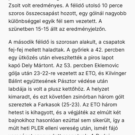
Zsolt volt eredményes. A félidő utolsó 10 perce
szoros összecsapást hozott, egy gólnál nagyobb
különbséggel egyik fél sem vezetett. A
szünetben 15-15 állt az eredményjelzőn.
A második félidő is szorosan alakult, a csapatok
fej-fej mellett haladtak. A győriek a 42. percben
egy ütközés után elveszítették a piros lapot
kapó Dely Mártont. Az 53. percben Eklemovic
gólja után 23-22-re vezetett az ETO, és Kilvinger
Bálint együttesének Pásztor védése után
labdája is volt a plusz kettőhöz. A helyzet
kimaradt, és ezt követően zsinórban három gólt
szereztek a Farkasok (25-23). Az ETO három
hetest is kihagyott, és a végjáték az elmúlt két
bajnokihoz hasonlóan ezúttal sem sikerült, így a
múlt heti PLER elleni vereség után, ismét fájó