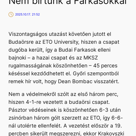
Nem bírtunk a Farkasokkal
2025.10.17. 21:52
Viszontagságos utazást követően jutott el
Budaörsre az ETO University, hiszen a csapat
dugóba került, így a Budai Farkasok elleni
bajnoki – a hazai csapat és az MKSZ
rugalmasságának köszönhetően – 45 perces
késéssel kezdődhetett el. Győri szempontból
remek hír volt, hogy Dean Bombac visszatért.
Nem a védelmekről szólt az első három perc,
hiszen 4-1-re vezetett a budaörsi csapat.
Pásztor védéseinek is köszönhetően 6-3 után
zsinórban három gólt szerzett az ETO, így 6-6-
nál utolérte ellenfelét. A vezetést először a 19.
percben sikerült megszerezni, ekkor Krakovszki