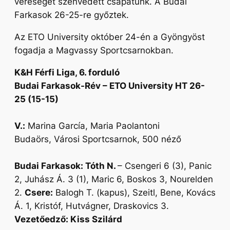
vereséget szenvedett csapatunk. A Budai
Farkasok 26-25-re győztek.
Az ETO University október 24-én a Gyöngyöst
fogadja a Magvassy Sportcsarnokban.
K&H Férfi Liga, 6. forduló
Budai Farkasok-Rév – ETO University HT 26-
25 (15-15)
V.:
Marina García, Maria Paolantoni
Budaörs, Városi Sportcsarnok, 500 néző
Budai Farkasok: Tóth N.
– Csengeri 6 (3), Panic
2, Juhász Á. 3 (1), Maric 6, Boskos 3, Nourelden
2.
Csere:
Balogh T. (kapus), Szeitl, Bene, Kovács
Á. 1, Kristóf, Hutvágner, Draskovics 3.
Vezetőedző: Kiss Szilárd